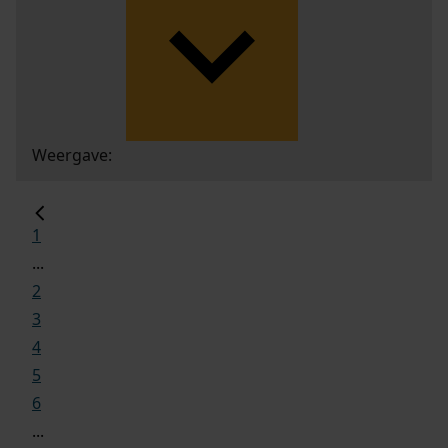
Weergave:
1
...
2
3
4
5
6
...