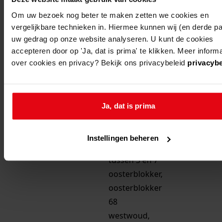
agrarische en n
Om uw bezoek nog beter te maken zetten we cookies en
agrarische
vergelijkbare technieken in. Hiermee kunnen wij (en derde par
uw gedrag op onze website analyseren. U kunt de cookies
bedrijfsschure
accepteren door op 'Ja, dat is prima' te klikken. Meer informa
drechterland
drechterland
bouwen 5 abri'
over cookies en privacy? Bekijk ons privacybeleid
privacybe
hoogkarspel,
streekweg
tegenover
Ja, dat is prima
nieuweweg
oosterblokker,
Instellingen beheren
boekert
tussen 5 en 7
oosterblokker,
oosterblokker
68
westwoud,