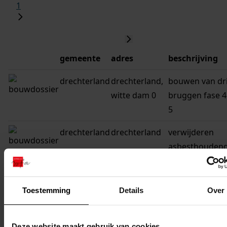
1
gemeente
adres
beschrijving
drechterland
drechterland,
bouwen van dr
witte dam 0
bruggen fase 4
5
drechterland
drechterland
verwijderen
asbesthouden
vloerbedekking
alle huurwoni
Toestemming
Details
Over
drechterland
drechterland
parapluvergun
voor verwijder
asbest bij alle
Deze website maakt gebruik van cookies