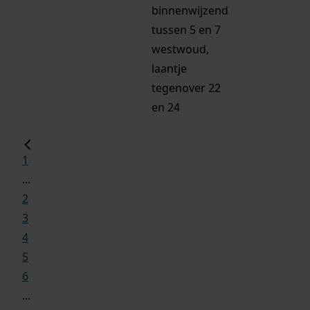
binnenwijzend
tussen 5 en 7
westwoud,
laantje
tegenover 22
en 24
1
...
2
3
4
5
6
...