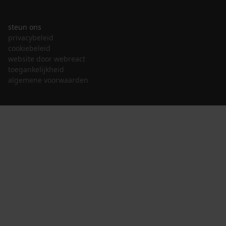
steun ons
privacybeleid
cookiebeleid
website door webreact
toegankelijkheid
algemene voorwaarden