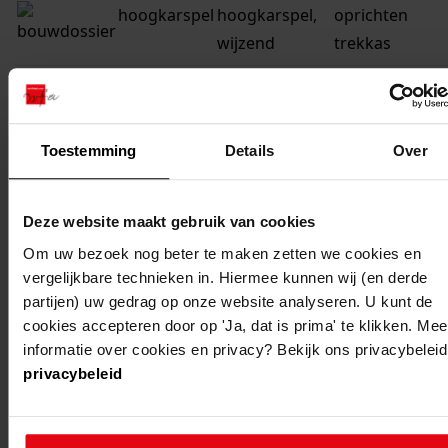
hoogkarspel
hoogkarspel,
oprichten
wijzend
trekkas
hoogkarspel
hoogkarspel,
oprichten
wijzend
woning en
schuur
Toestemming
Details
Over
hoogkarspel
hoogkarspel,
uitbreiden
wijzend c 4
boerderij
Deze website maakt gebruik van cookies
Om uw bezoek nog beter te maken zetten we cookies en
hoogkarspel
hoogkarspel,
vernieuwen
vergelijkbare technieken in. Hiermee kunnen wij (en derde
wijzend c 4
zijgevel
partijen) uw gedrag op onze website analyseren. U kunt de
cookies accepteren door op 'Ja, dat is prima' te klikken. Mee
hoogkarspel
hoogkarspel,
vernieuwen
informatie over cookies en privacy? Bekijk ons privacybeleid
wijzend
noordgevel en
privacybeleid
oostgevel
hoogkarspel
hoogkarspel,
oprichten