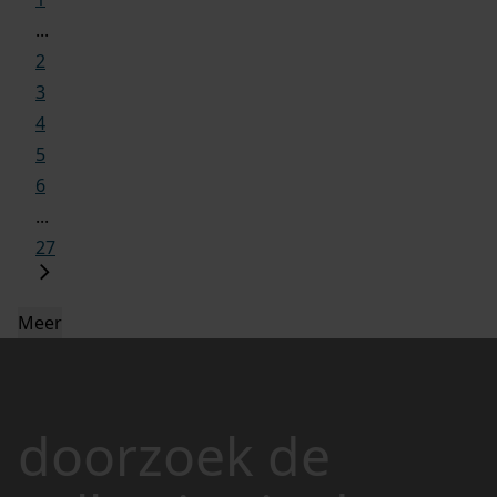
...
2
3
4
5
6
...
27
Meer
doorzoek de