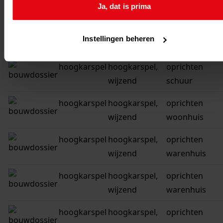
Ja, dat is prima
wijzend
schuur
hoogkarspel
hoogkarspel,
oprichten
Instellingen beheren
wijzend c 9
tuinbouwschu
hoogkarspel
hoogkarspel,
oprichten
wijzend
schuur
hoogkarspel
hoogkarspel,
oprichten
wijzend
woonhuis
hoogkarspel
hoogkarspel,
oprichten
wijzend
warenhuis
hoogkarspel
hoogkarspel,
oprichten
wijzend
warenhuis
hoogkarspel
hoogkarspel,
oprichten