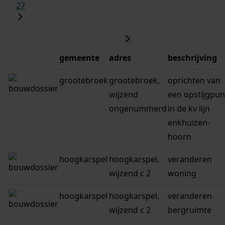
27
gemeente
adres
beschrijving
grootebroek
grootebroek,
oprichten van
wijzend
een opstijgpun
ongenummerd
in de kv lijn
enkhuizen-
hoorn
hoogkarspel
hoogkarspel,
veranderen
wijzend c 2
woning
hoogkarspel
hoogkarspel,
veranderen
wijzend c 2
bergruimte