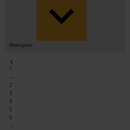
Weergave:
1
...
2
3
4
5
6
...