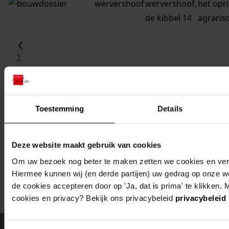
wervershoof
wervershoof,
het opr
de kibbel 14
agraris
1
...
2
3
Toestemming
Details
4
5
6
Deze website maakt gebruik van cookies
...
Om uw bezoek nog beter te maken zetten we cookies en verge
3
Hiermee kunnen wij (en derde partijen) uw gedrag op onze w
de cookies accepteren door op 'Ja, dat is prima' te klikken. 
cookies en privacy? Bekijk ons privacybeleid
privacybeleid
Meer