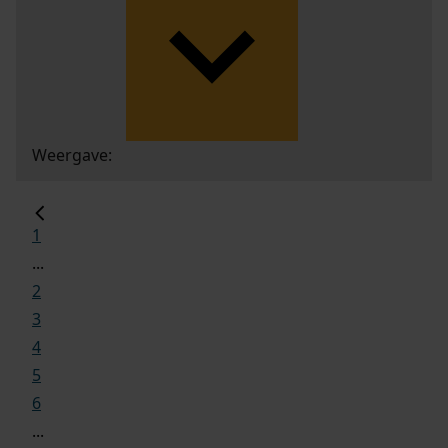
Weergave:
1
...
2
3
4
5
6
...