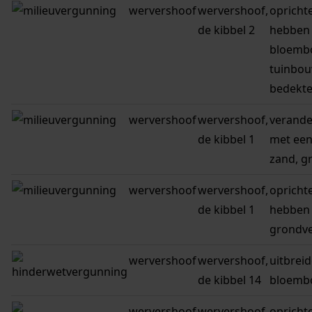
wervershoof
wervershoof,
opricht
de kibbel 2
hebben 
bloembo
tuinbou
bedekte
wervershoof
wervershoof,
verande
de kibbel 1
met een
zand, g
wervershoof
wervershoof,
opricht
de kibbel 1
hebben 
grondve
wervershoof
wervershoof,
uitbrei
de kibbel 14
bloembo
wervershoof
wervershoof,
opricht