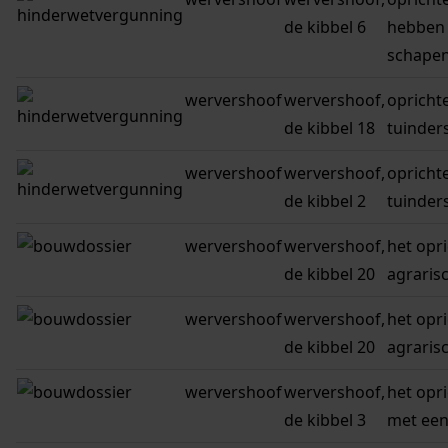
de kibbel 6
hebben 
schapen
wervershoof
wervershoof,
opricht
de kibbel 18
tuinders
wervershoof
wervershoof,
opricht
de kibbel 2
tuinders
wervershoof
wervershoof,
het opr
de kibbel 20
agraris
wervershoof
wervershoof,
het opr
de kibbel 20
agraris
wervershoof
wervershoof,
het opr
de kibbel 3
met een