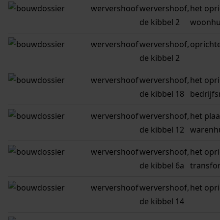
wervershoof
wervershoof,
het opr
de kibbel 2
woonhu
wervershoof
wervershoof,
opricht
de kibbel 2
wervershoof
wervershoof,
het opr
de kibbel 18
bedrijf
wervershoof
wervershoof,
het pla
de kibbel 12
warenhu
wervershoof
wervershoof,
het opr
de kibbel 6a
transfo
wervershoof
wervershoof,
het opr
de kibbel 14