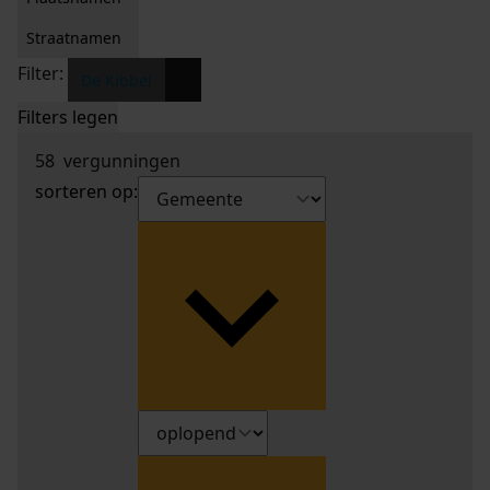
Straatnamen
Filter:
x
De Kibbel
Filters legen
58
vergunningen
sorteren op: