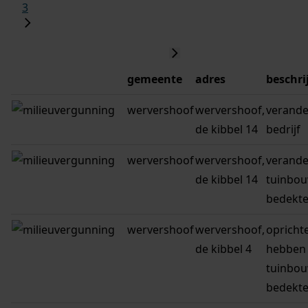
3
gemeente
adres
beschri
wervershoof
wervershoof,
verande
de kibbel 14
bedrijf
wervershoof
wervershoof,
verande
de kibbel 14
tuinbou
bedekte
wervershoof
wervershoof,
opricht
de kibbel 4
hebben 
tuinbou
bedekte