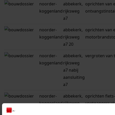
noorder-
abbekerk,
oprichten van 
koggenland
rijksweg
ontvangstinstal
a7
noorder-
abbekerk,
oprichten van 
koggenland
rijksweg
motorbrandsto
a7 20
noorder-
abbekerk,
vergroten van 
koggenland
rijksweg
a7 nabij
aansluiting
a7
noorder-
abbekerk,
oprichten fiets
koggenland
rijksweg
voetgangers vi
a7