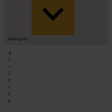
Weergave:
1
...
2
3
4
5
6
...