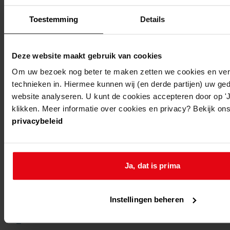
noorder-
abbekerk,
plaatsen ante
Toestemming
Details
koggenland
rijksweg
a7 -
Deze website maakt gebruik van cookies
noorder-
abbekerk,
tankstation bp
Om uw bezoek nog beter te maken zetten we cookies en verg
koggenland
rijksweg
technieken in. Hiermee kunnen wij (en derde partijen) uw ge
a7 17
website analyseren. U kunt de cookies accepteren door op 'Ja
klikken. Meer informatie over cookies en privacy? Bekijk ons
privacybeleid
1
...
2
Ja, dat is prima
3
4
Instellingen beheren
5
6