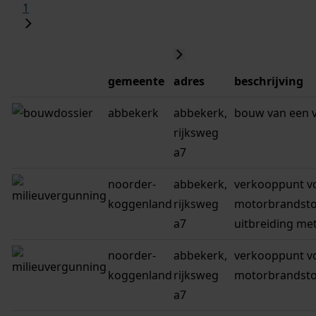
1
gemeente
adres
beschrijving
abbekerk
abbekerk,
bouw van een v
rijksweg
a7
noorder-
abbekerk,
verkooppunt v
koggenland
rijksweg
motorbrandsto
a7
uitbreiding met
noorder-
abbekerk,
verkooppunt v
koggenland
rijksweg
motorbrandsto
a7