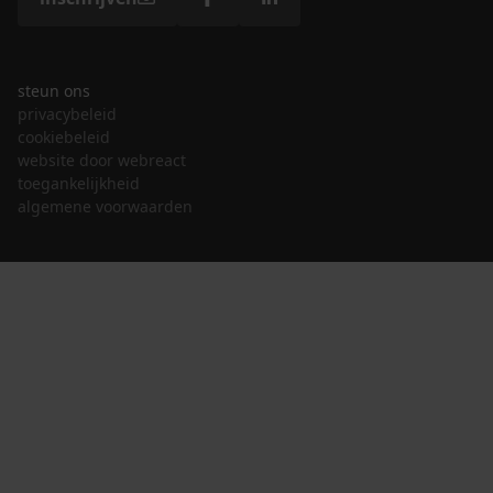
steun ons
privacybeleid
cookiebeleid
website door webreact
toegankelijkheid
algemene voorwaarden