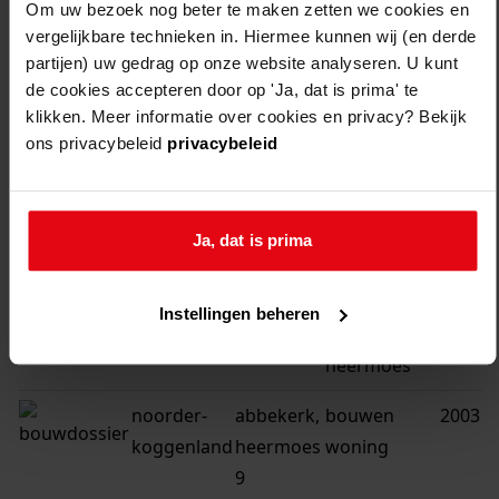
Om uw bezoek nog beter te maken zetten we cookies en
1
vergelijkbare technieken in. Hiermee kunnen wij (en derde
partijen) uw gedrag op onze website analyseren. U kunt
de cookies accepteren door op 'Ja, dat is prima' te
klikken. Meer informatie over cookies en privacy? Bekijk
gemeente
adres
beschrijving
jaar
ons privacybeleid
privacybeleid
noorder-
abbekerk,
bouwen van
2002
koggenland
heermoes
een brug aan
abbekerk,
de parklaan
Ja, dat is prima
parklaan
en bouwen
loopbrug en
Instellingen beheren
steiger bij de
heermoes
noorder-
abbekerk,
bouwen
2003
koggenland
heermoes
woning
9