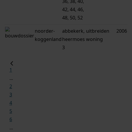
36, 38, 40,
42, 44, 46,
48, 50, 52
noorder-
abbekerk,
uitbreiden
2006
koggenland
heermoes
woning
3
1
...
2
3
4
5
6
...