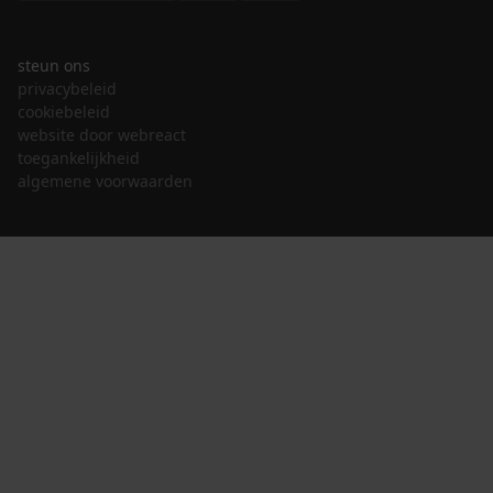
steun ons
privacybeleid
cookiebeleid
website door webreact
toegankelijkheid
algemene voorwaarden