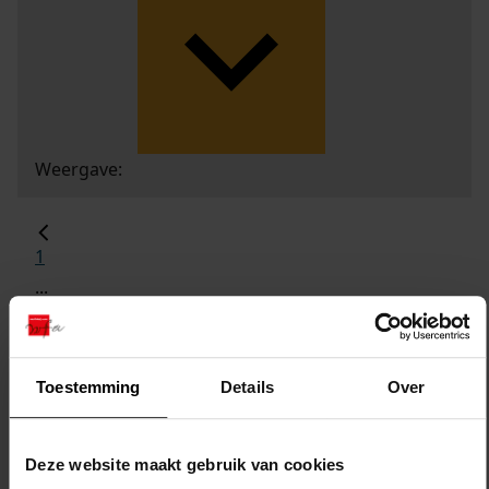
Weergave:
1
...
2
3
4
Toestemming
Details
Over
5
6
Deze website maakt gebruik van cookies
...