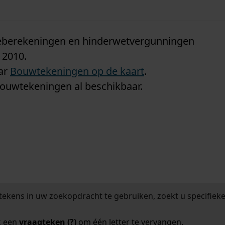
n
tieberekeningen en hinderwetvergunningen
 2010.
aar
Bouwtekeningen op de kaart
.
bouwtekeningen al beschikbaar.
tekens in uw zoekopdracht te gebruiken, zoekt u specifieker
k een
vraagteken (?)
om één letter te vervangen.