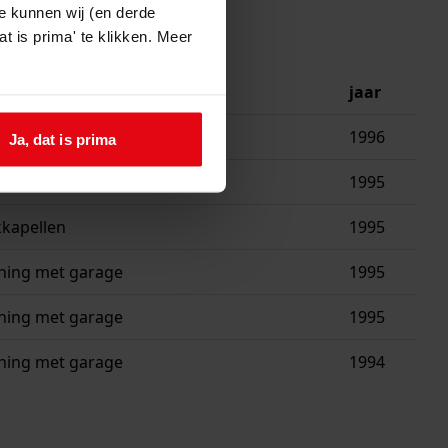
e kunnen wij (en derde
t is prima' te klikken. Meer
jaar
schuurtje
1996
Ja, dat is prima
ning met garage
1995
kkapellen
1995
ning met garage
1995
ning met garage
1995
ning met garage
1994