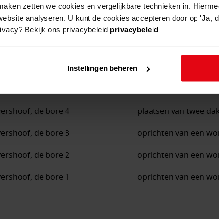
aken zetten we cookies en vergelijkbare technieken in. Hierme
website analyseren. U kunt de cookies accepteren door op 'Ja, da
rivacy? Bekijk ons privacybeleid
privacybeleid
es
beschrijving
ershoof, de bore 4
plaatsen van een tuin
Instellingen beheren
ershoof, de bore 4
oprichten van een wo
ershoof, de bore 4
plaatsen van twee da
ershoof, de bore 3
oprichten van een wo
ershoof, de bore 2
oprichten van een wo
ershoof, de bore 1
oprichten van een wo