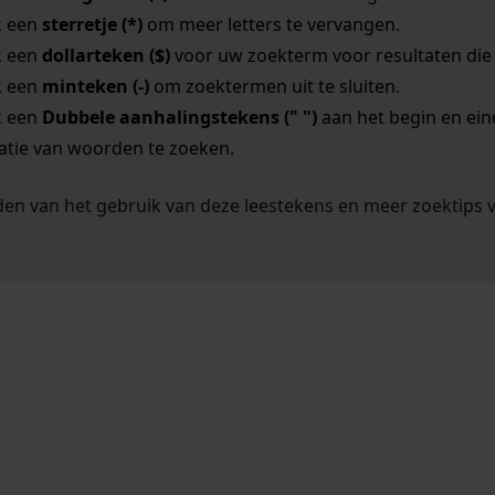
k een
sterretje (*)
om meer letters te vervangen.
k een
dollarteken ($)
voor uw zoekterm voor resultaten die o
k een
minteken (-)
om zoektermen uit te sluiten.
k een
Dubbele aanhalingstekens (" ")
aan het begin en ei
tie van woorden te zoeken.
en van het gebruik van deze leestekens en meer zoektips 