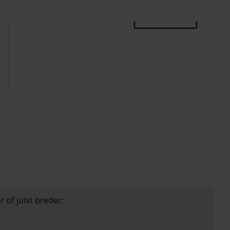
zoektips
 of juist breder: