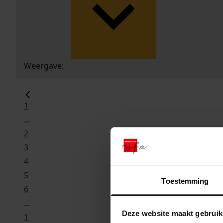
Weergave:
1
...
2
3
4
5
Toestemming
6
...
Deze website maakt gebruik
1