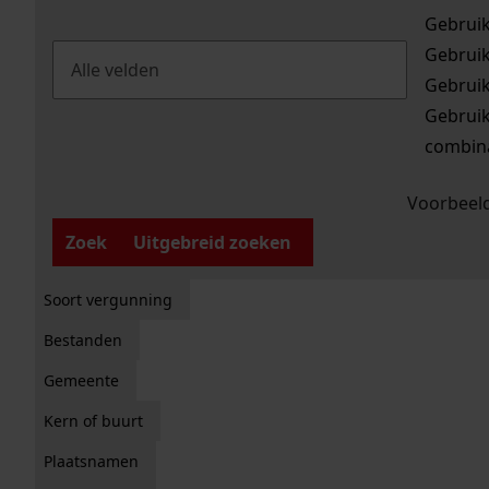
Gebrui
Gebrui
Gebrui
Gebrui
combina
Voorbeeld
Zoek
Uitgebreid zoeken
Soort vergunning
Bestanden
Gemeente
Kern of buurt
Plaatsnamen