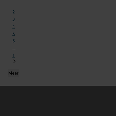
...
2
3
4
5
6
...
1
Meer