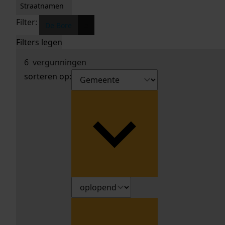
Straatnamen
Filter:
x
De Bore
Filters legen
6
vergunningen
sorteren op: