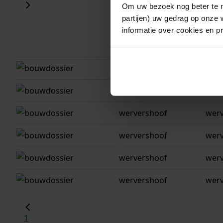
Om uw bezoek nog beter te m
partijen) uw gedrag op onze 
informatie over cookies en p
gemeente
adr
wervershoof
werv
wervershoof
werv
wervershoof
werv
wervershoof
werv
wervershoof
werv
wervershoof
werv
1