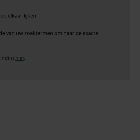
p elkaar lijken.
nde van uw zoektermen om naar de exacte
vindt u
hier
.