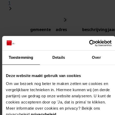
1
gemeente
adres
beschrijving
jaa
wervershoof
wervershoof,
veranderen
201
de
voorgevel
vooruitgang
van de
Toestemming
Details
Over
51
garage
wervershoof
wervershoof,
vergroten
200
Deze website maakt gebruik van cookies
de
van de
Om uw bezoek nog beter te maken zetten we cookies en
vooruitgang
woning
vergelijkbare technieken in. Hiermee kunnen wij (en derde
30
partijen) uw gedrag op onze website analyseren. U kunt de
cookies accepteren door op 'Ja, dat is prima' te klikken.
wervershoof
wervershoof,
plaatsen van
200
Meer informatie over cookies en privacy? Bekijk ons
de
balkonhek
privacybeleid
privacybeleid