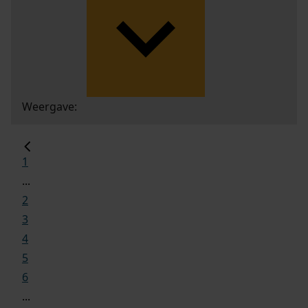
Weergave:
1
...
2
3
4
5
6
...