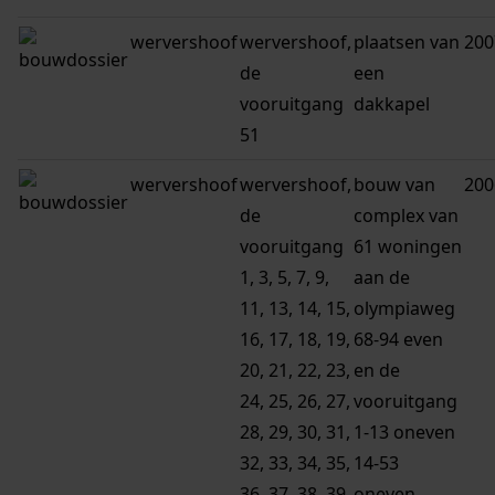
wervershoof
wervershoof,
plaatsen van
200
de
een
vooruitgang
dakkapel
51
wervershoof
wervershoof,
bouw van
200
de
complex van
vooruitgang
61 woningen
1, 3, 5, 7, 9,
aan de
11, 13, 14, 15,
olympiaweg
16, 17, 18, 19,
68-94 even
20, 21, 22, 23,
en de
24, 25, 26, 27,
vooruitgang
28, 29, 30, 31,
1-13 oneven
32, 33, 34, 35,
14-53
36, 37, 38, 39,
oneven