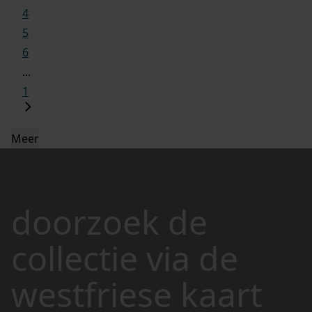
4
5
6
...
1
Meer
doorzoek de
collectie via de
westfriese kaart