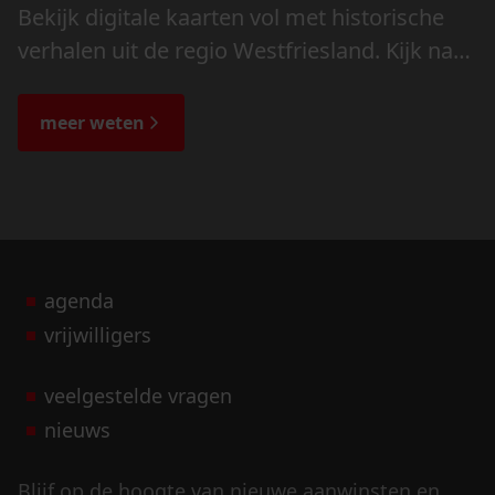
Bekijk digitale kaarten vol met historische
verhalen uit de regio Westfriesland. Kijk naar
de veranderingen in het landschap en lees
de bijzondere verhalen.
meer weten
agenda
vrijwilligers
veelgestelde vragen
nieuws
Blijf op de hoogte van nieuwe aanwinsten en