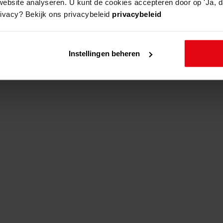
website analyseren. U kunt de cookies accepteren door op 'Ja, da
rivacy? Bekijk ons privacybeleid
privacybeleid
adres
hoogwoud, boekelweg (langerijs)
Instellingen beheren