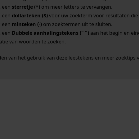
k een
sterretje (*)
om meer letters te vervangen.
k een
dollarteken ($)
voor uw zoekterm voor resultaten die o
k een
minteken (-)
om zoektermen uit te sluiten.
k een
Dubbele aanhalingstekens (" ")
aan het begin en ei
tie van woorden te zoeken.
en van het gebruik van deze leestekens en meer zoektips 