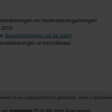
n
tieberekeningen en hinderwetvergunningen
 2010.
aar
Bouwtekeningen op de kaart
.
bouwtekeningen al beschikbaar.
tekens in uw zoekopdracht te gebruiken, zoekt u specifieker
k een
vraagteken (?)
om één letter te vervangen.