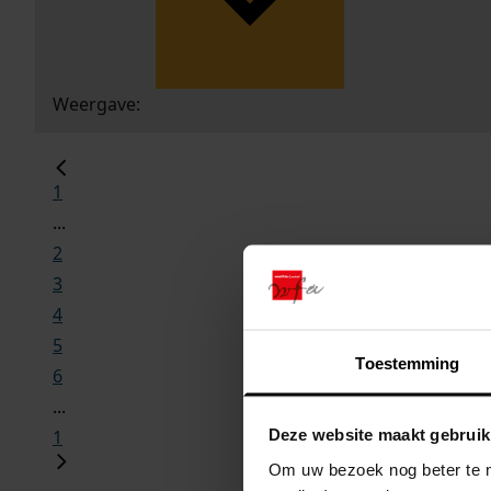
Weergave:
1
...
2
3
4
5
Toestemming
6
...
Deze website maakt gebruik
1
Om uw bezoek nog beter te m