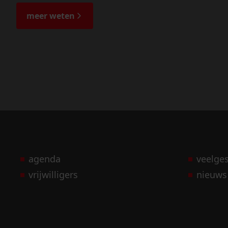
meer weten
agenda
veelge
vrijwilligers
nieuws