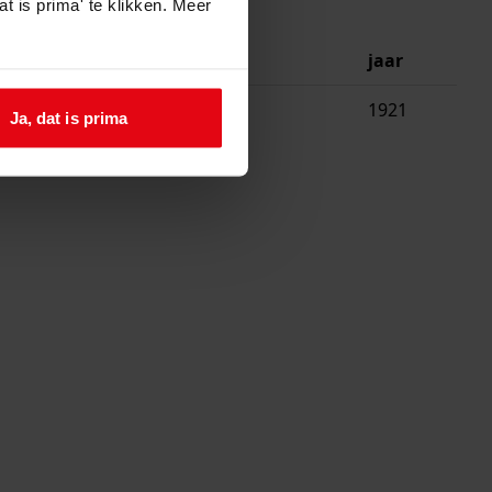
t is prima' te klikken. Meer
beschrijving
jaar
bouw schuur
1921
Ja, dat is prima