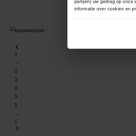
partijen) uw gedrag op onze 
informatie over cookies en p
gemeente
hoogwoud
1
...
2
3
4
5
6
...
1