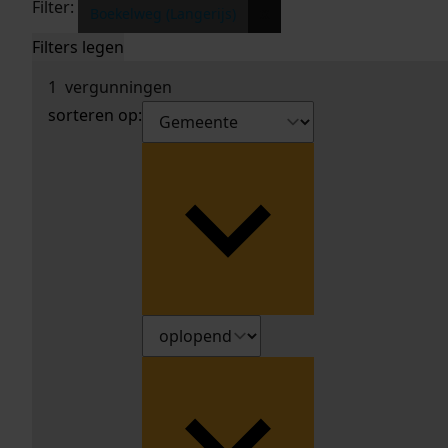
Filter:
x
Boekelweg (Langerijs)
Filters legen
1
vergunningen
sorteren op: