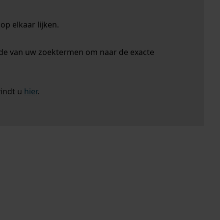
p elkaar lijken.
nde van uw zoektermen om naar de exacte
vindt u
hier
.