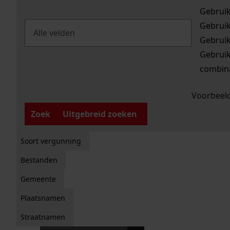
Gebrui
Gebrui
Gebrui
Gebrui
combina
Voorbeeld
Zoek
Uitgebreid zoeken
Soort vergunning
Bestanden
Gemeente
Plaatsnamen
Straatnamen