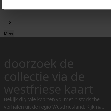
6
...
1
Meer
doorzoek de
collectie via de
westfriese kaart
Bekijk digitale kaarten vol met historische
verhalen uit de regio Westfriesland. Kijk naar