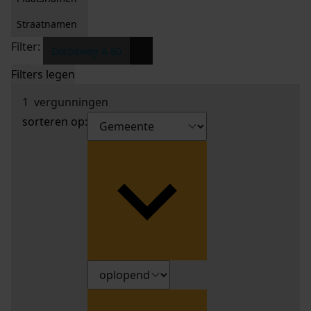
Straatnamen
Filter:
x
Dorpsweg A 80
Filters legen
1
vergunningen
sorteren op: