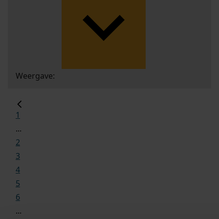
Weergave:
1
...
2
3
4
5
6
...