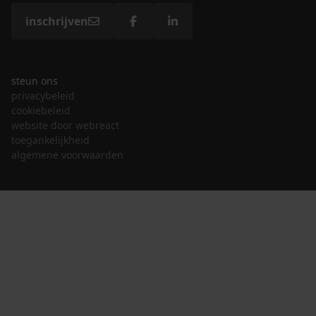
inschrijven
steun ons
privacybeleid
cookiebeleid
website door webreact
toegankelijkheid
algemene voorwaarden