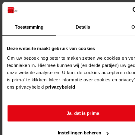
1
Toestemming
Details
O
gemeente
adres
beschrijving
abbekerk
verplaatsing
Deze website maakt gebruik van cookies
houtbewerkings
Om uw bezoek nog beter te maken zetten we cookies en verg
naar nieuwe werk
technieken in. Hiermee kunnen wij (en derde partijen) uw ge
onze website analyseren. U kunt de cookies accepteren door 
is prima' te klikken. Meer informatie over cookies en privacy
ons privacybeleid
privacybeleid
1
...
2
3
Ja, dat is prima
4
5
Instellingen beheren