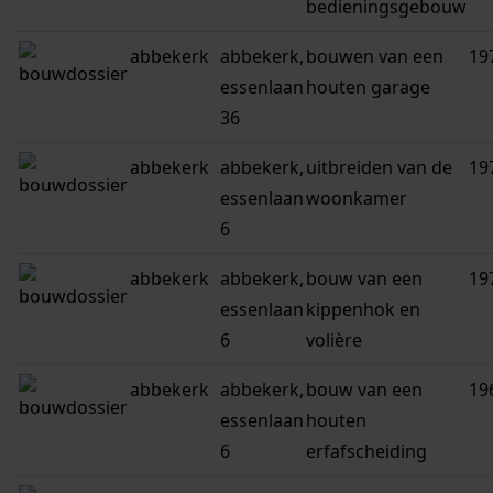
bedieningsgebouw
abbekerk
abbekerk,
bouwen van een
19
essenlaan
houten garage
36
abbekerk
abbekerk,
uitbreiden van de
19
essenlaan
woonkamer
6
abbekerk
abbekerk,
bouw van een
19
essenlaan
kippenhok en
6
volière
abbekerk
abbekerk,
bouw van een
19
essenlaan
houten
6
erfafscheiding