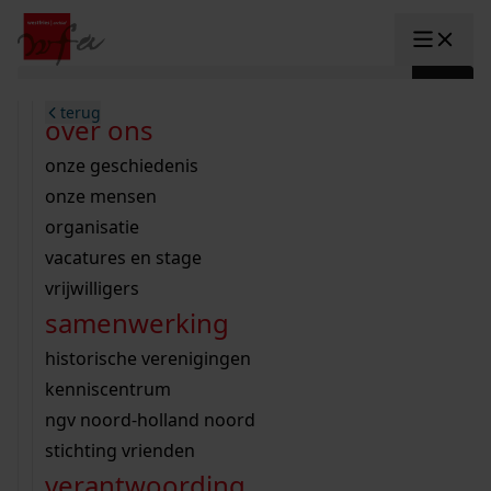
Ga naar content
zoeken naar:
terug
terug
terug
terug
terug
terug
open overheid
wet open overheid
ontdek westfriesland
onderzoek binnen de collectie
activiteiten
innovatie
over ons
Toggle submenu: "Open overhe
collectie
Toggle submenu: "Collectie"
gemeente drechterland
aanwinsten
hele collectie
cursussen
datascience
onze geschiedenis
home
/
archieven
onderzoek
gemeente enkhuizen
niet of beperkt openbaar
schematisch archievenoverzicht
educatie
digitale dienstverlening
onze mensen
Toggle submenu: "Onderzoek"
gemeente hoorn
schatkist
notarissen
educatie
rondleidingen
digitalisering
organisatie
Toggle submenu: "educatie"
Lees Voor
bekijk onze archiefstukken op de
gemeente koggenland
tentoonstellingen
open data
lezingen
vacatures en stage
innovatie
Toggle submenu: "innovatie"
bouwtekeningen
zoekhulpen
gemeente medemblik
verhalen
kinderactiviteiten
vrijwilligers
westfriese kaart
organisatie
Toggle submenu: "organisatie"
voor scholen
samenwerking
gemeente opmeer
westfriese kaart
ons werkgebied
contact
en vergunningen
bekijk de kaart
wet open overheid
doorzoek de collectie
onderzoek naar een huis, straat of wijk
voor docenten
historische verenigingen
nieuws
agenda
gemeente stede broec
hele collectie
personen in de tweede wereldoorlog
voor leerlingen
kenniscentrum
veelgestelde vragen
werksaam westfriesland
bibliotheek
voorouderonderzoek
voor studenten
ngv noord-holland noord
webshop
U vindt hier alle bouwtekeningen,
uitleg nodig?
geschiedenislokaal
westfries archief
kranten
stichting vrienden
Winkelwagen
constructieberekeningen en
A
A
vergunningen
verantwoording
personen