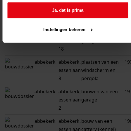
essenlaan
woning door
Ja, dat is prima
18
uitbreiding
woonkamer
Instellingen beheren
abbekerk
abbekerk,
bouw van een
19
essenlaan
garage
18
abbekerk
abbekerk,
plaatsen van een
19
essenlaan
windscherm en
8
pergola
abbekerk
abbekerk,
bouwen van een
19
essenlaan
garage
2
abbekerk
abbekerk,
bouw van een
19
essenlaan
cattery (kennel)