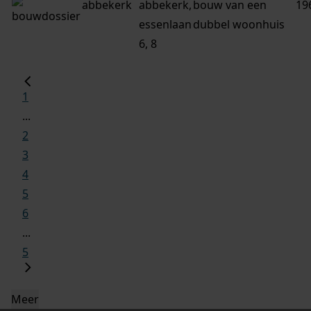
abbekerk
abbekerk,
bouw van een
19
essenlaan
dubbel woonhuis
6, 8
1
...
2
3
4
5
6
...
5
Meer