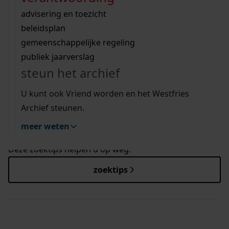
Wij helpen u op weg met een aantal zoektips.
bekijk ons geschiedenislokaal
hinderwetvergunningen van onze Westfriese
vergunningen
bouwvergunningen
advisering en toezicht
gemeenten van 1902 tot 2010.
bekijk alle zoektips
beeld en geluid
omgevingsvergunningen
beleidsplan
uitleg nodig?
Zoekt u een bouwtekening? Ga dan direct naar
gemeenschappelijke regeling
Bouwtekeningen op de kaart
.
publiek jaarverslag
Wij helpen u op weg met een aantal zoektips.
Momenteel is ruim 75% van alle Westfriese
steun het archief
bekijk alle zoektips
bouwtekeningen al beschikbaar.
U kunt ook Vriend worden en het Westfries
Archief steunen.
meer weten
hulp nodig?
Deze zoektips helpen u op weg.
zoektips