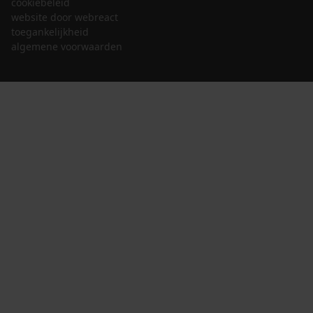
cookiebeleid
website door webreact
toegankelijkheid
algemene voorwaarden