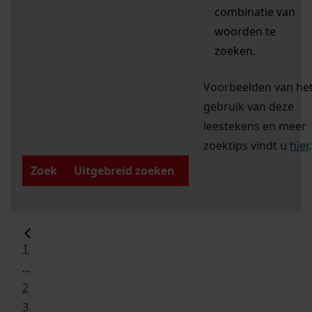
combinatie van
woorden te
zoeken.
Voorbeelden van he
gebruik van deze
leestekens en meer
zoektips vindt u
hier
.
Zoek
Uitgebreid zoeken
1
...
2
3