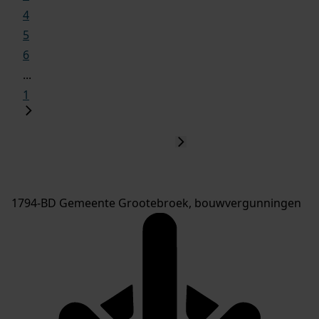
4
5
6
...
1
1794-BD Gemeente Grootebroek, bouwvergunningen