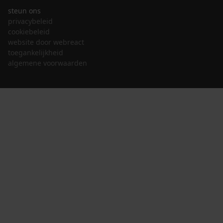
steun ons
privacybeleid
cookiebeleid
website door webreact
toegankelijkheid
algemene voorwaarden