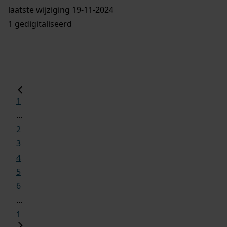
laatste wijziging 19-11-2024
1 gedigitaliseerd
1
...
2
3
4
5
6
...
1