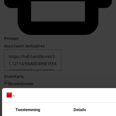
Printen
duurzaam webadres
Inventaris
1011
Bouw van een varkensschuur, 1952-1952
Datering
:
1952-1952
Toestemming
Details
Beschrijving: