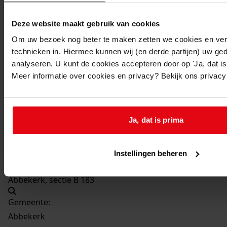
Bouw van een varkensschuur
Datum vergunning:
Deze website maakt gebruik van cookies
10-06-1952
Om uw bezoek nog beter te maken zetten we cookies en verg
Adres:
technieken in. Hiermee kunnen wij (en derde partijen) uw ge
analyseren. U kunt de cookies accepteren door op 'Ja, dat is 
Meer informatie over cookies en privacy? Bekijk ons privac
Abbekerk A 3
Nieuw adres:
Ja, dat is prima
Abbekerk, Bennemeersweg 21
Perceel:
Instellingen beheren
Abbekerk, sectie B 183
Gemeente:
Abbekerk