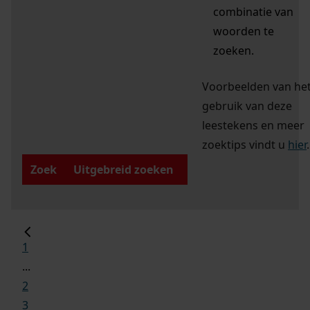
combinatie van
woorden te
zoeken.
Voorbeelden van he
gebruik van deze
leestekens en meer
zoektips vindt u
hier
.
Zoek
Uitgebreid zoeken
1
...
2
3