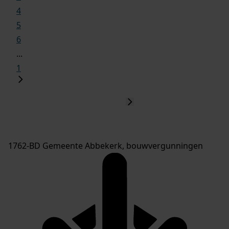
4
5
6
...
1
1762-BD Gemeente Abbekerk, bouwvergunningen