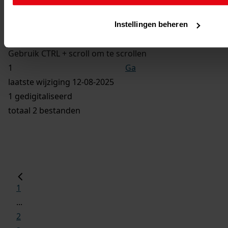
Vorige
Instellingen beheren
Volgende
Gebruik CTRL + scroll om te scrollen
Ga
laatste wijziging 12-08-2025
1 gedigitaliseerd
totaal 2 bestanden
1
...
2