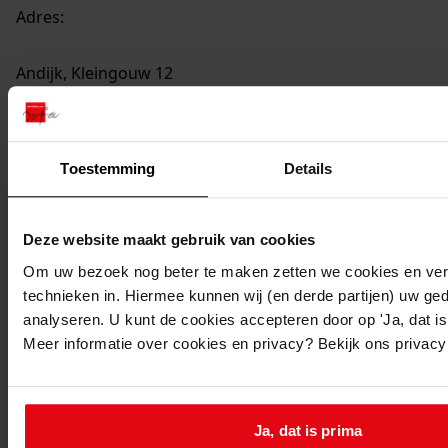
Adres:
Andijk, Kleingouw 12
Perceel:
Toestemming
Details
Andijk, sectie D 2841
Gemeente:
Deze website maakt gebruik van cookies
Andijk
Kern of buurt:
Om uw bezoek nog beter te maken zetten we cookies en verg
technieken in. Hiermee kunnen wij (en derde partijen) uw ge
Andijk
analyseren. U kunt de cookies accepteren door op 'Ja, dat is 
NB
:
Meer informatie over cookies en privacy? Bekijk ons privac
Bouw conform artikel 20 van de Wederopbouwwet;
met bestek
Ga naar dit stuk:
Ja, dat is prima
Bouw van een woning, 1970