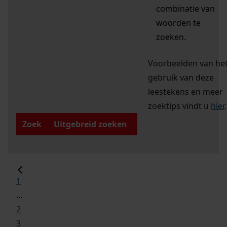
combinatie van
woorden te
zoeken.
Voorbeelden van he
gebruik van deze
leestekens en meer
zoektips vindt u
hier
.
Zoek
Uitgebreid zoeken
1
...
2
3