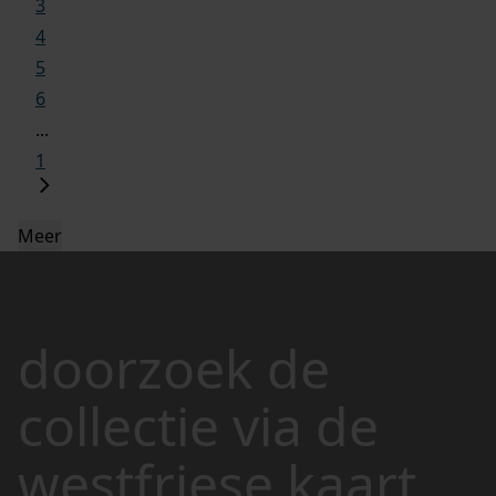
3
4
5
6
...
1
Meer
doorzoek de
collectie via de
westfriese kaart