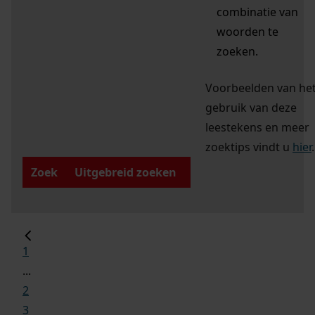
combinatie van
woorden te
zoeken.
Voorbeelden van he
gebruik van deze
leestekens en meer
zoektips vindt u
hier
.
Zoek
Uitgebreid zoeken
1
...
2
3