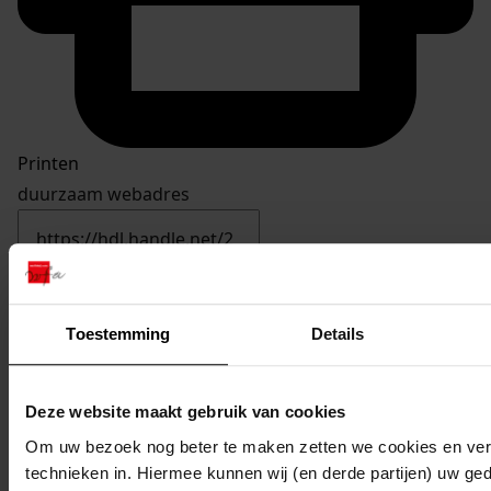
Printen
duurzaam webadres
Inventaris
Toestemming
Details
20. Nummers 951 tot en met 1000
Deze website maakt gebruik van cookies
990
Bouwen van twee windturbines, 16-12-1986
Datering
:
Om uw bezoek nog beter te maken zetten we cookies en verg
technieken in. Hiermee kunnen wij (en derde partijen) uw ge
16-12-1986