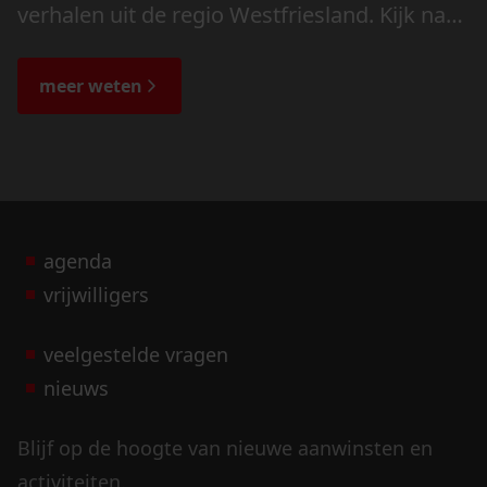
verhalen uit de regio Westfriesland. Kijk naar
de veranderingen in het landschap en lees
de bijzondere verhalen.
meer weten
agenda
vrijwilligers
veelgestelde vragen
nieuws
Blijf op de hoogte van nieuwe aanwinsten en
activiteiten.