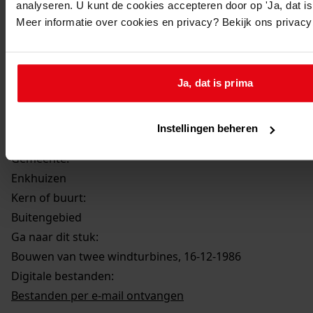
analyseren. U kunt de cookies accepteren door op 'Ja, dat is 
Beschrijving:
Meer informatie over cookies en privacy? Bekijk ons privac
Bouwen van twee windturbines
Datum vergunning:
16-12-1986
Ja, dat is prima
Nieuw adres:
Buitengebied, Dijkweg 12
Instellingen beheren
Gemeente:
Enkhuizen
Kern of buurt:
Buitengebied
Ga naar dit stuk:
Bouwen van twee windturbines, 16-12-1986
Digitale bestanden:
Bestanden per e-mail ontvangen