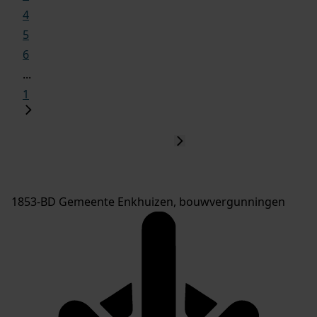
4
5
6
...
1
1853-BD Gemeente Enkhuizen, bouwvergunningen