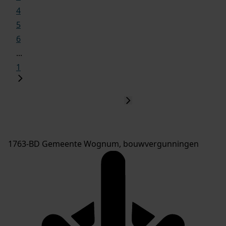
4
5
6
...
1
1763-BD Gemeente Wognum, bouwvergunningen