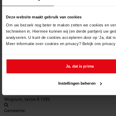
Beschrijving:
Vergroten keuken
Deze website maakt gebruik van cookies
Datum vergunning:
05-07-1974
Om uw bezoek nog beter te maken zetten we cookies en verg
technieken in. Hiermee kunnen wij (en derde partijen) uw ge
Adres:
analyseren. U kunt de cookies accepteren door op 'Ja, dat is 
Meer informatie over cookies en privacy? Bekijk ons privac
Wognum, Andries Magnéelaan 13
Nieuw adres:
Ja, dat is prima
Wognum, Andries Magneelaan 13
Instellingen beheren
Perceel:
Wognum, sectie B 1595
Gemeente: