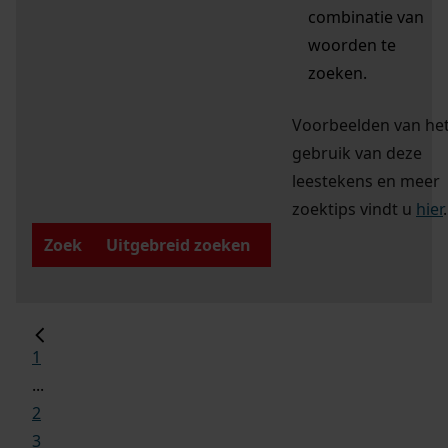
combinatie van
woorden te
zoeken.
Voorbeelden van he
gebruik van deze
leestekens en meer
zoektips vindt u
hier
.
Zoek
Uitgebreid zoeken
1
...
2
3