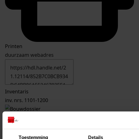
Printen
duurzaam webadres
Inventaris
inv. nrs. 1101-1200
1125
Vergroten keuken, 1974
Datering
:
1974
Toestemming
Details