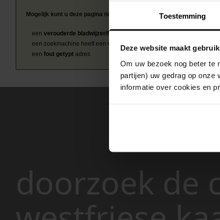
Mogelijk kunt u deze pagina niet bezoeken door:
Toestemming
een
verouderde bladwijzer/favoriet
een zoekmachine heeft een
verouderde lijst van de website
Deze website maakt gebruik
een
fout getypt
adres
Om uw bezoek nog beter te m
partijen) uw gedrag op onze 
informatie over cookies en p
doorzoek de c
westfriese ka