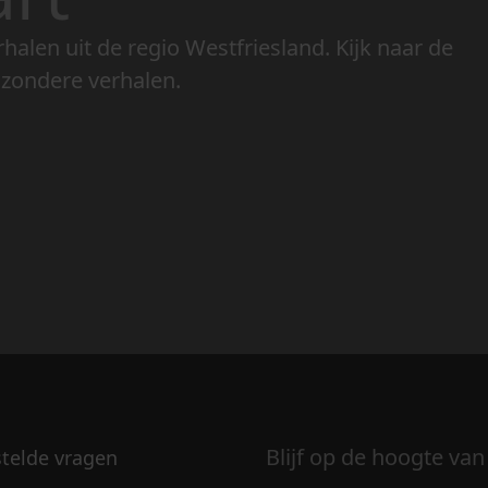
rhalen uit de regio Westfriesland. Kijk naar de
jzondere verhalen.
Blijf op de hoogte van
stelde vragen