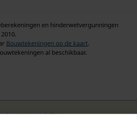
n
tieberekeningen en hinderwetvergunningen
 2010.
aar
Bouwtekeningen op de kaart
.
bouwtekeningen al beschikbaar.
k om deze pagina te kunnen bekijken.