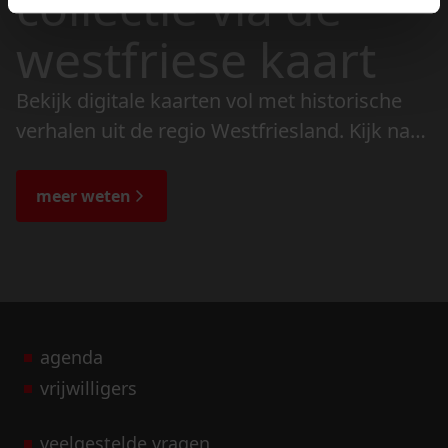
collectie via de
westfriese kaart
Bekijk digitale kaarten vol met historische
verhalen uit de regio Westfriesland. Kijk naar
de veranderingen in het landschap en lees
de bijzondere verhalen.
meer weten
agenda
vrijwilligers
veelgestelde vragen