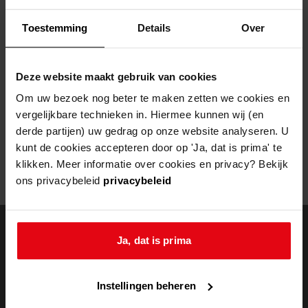
Helaas, er is een fout opgetreden
Toestemming
Details
Over
Door een fout tijdens het verwerken van deze pagina is het niet
mogelijk om deze pagina te kunnen bekijken.
Deze website maakt gebruik van cookies
404
- Not Found
Om uw bezoek nog beter te maken zetten we cookies en
vergelijkbare technieken in. Hiermee kunnen wij (en
Mogelijk kunt u deze pagina niet bezoeken door:
derde partijen) uw gedrag op onze website analyseren. U
kunt de cookies accepteren door op 'Ja, dat is prima' te
een
verouderde bladwijzer/favoriet
klikken. Meer informatie over cookies en privacy? Bekijk
een zoekmachine heeft een
verouderde lijst van de website
ons privacybeleid
privacybeleid
een
fout getypt
adres
Ja, dat is prima
doorzoek de
Instellingen beheren