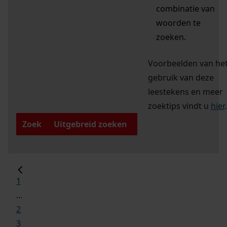
combinatie van
woorden te
zoeken.
Voorbeelden van he
gebruik van deze
leestekens en meer
zoektips vindt u
hier
.
Zoek
Uitgebreid zoeken
1
...
2
3