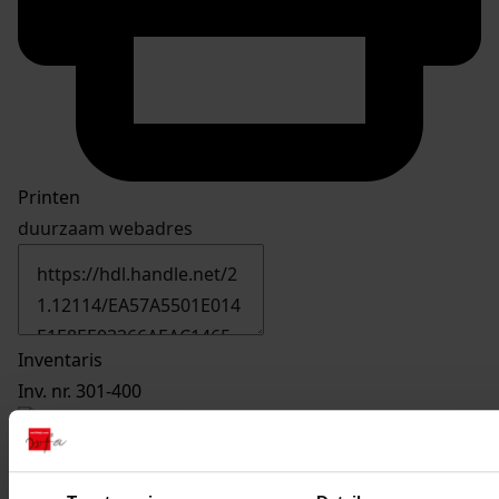
Printen
duurzaam webadres
Inventaris
Inv. nr. 301-400
370
Oprichten van een melkverwerkingsruimte, 27-04-
1976