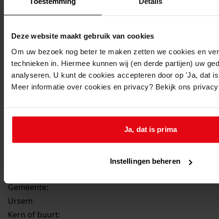
Toestemming
Details
Datering
:
27-04-1976
Beschrijving:
Deze website maakt gebruik van cookies
Oprichten van een melkverwerkingsruimte
Om uw bezoek nog beter te maken zetten we cookies en verg
Datum vergunning:
technieken in. Hiermee kunnen wij (en derde partijen) uw ge
27-04-1976
analyseren. U kunt de cookies accepteren door op 'Ja, dat is 
Meer informatie over cookies en privacy? Bekijk ons privac
Adres:
Ursem, Molenweg 4
Ja, dat is prima
Perceel:
Instellingen beheren
Ursem, sectie D 370
Gemeente:
Ursem
Kern of buurt: