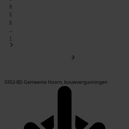
4
5
6
...
1
0352-BD Gemeente Hoorn, bouwvergunningen