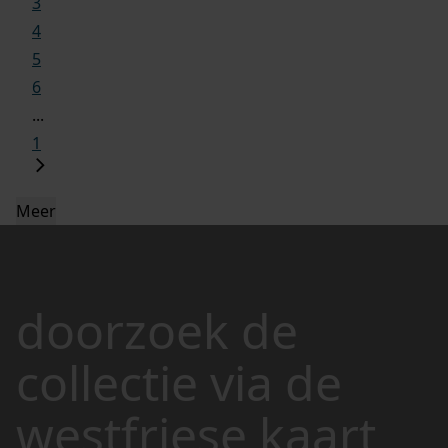
3
4
5
6
...
1
Meer
doorzoek de
collectie via de
westfriese kaart