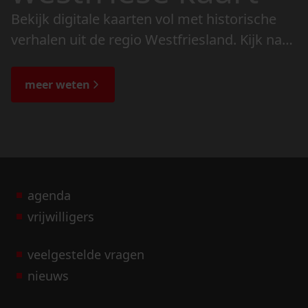
Bekijk digitale kaarten vol met historische
verhalen uit de regio Westfriesland. Kijk naar
de veranderingen in het landschap en lees
de bijzondere verhalen.
meer weten
agenda
vrijwilligers
veelgestelde vragen
nieuws