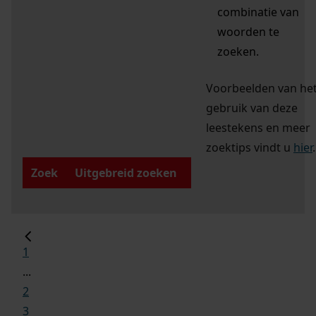
combinatie van
woorden te
zoeken.
Voorbeelden van he
gebruik van deze
leestekens en meer
zoektips vindt u
hier
.
Zoek
Uitgebreid zoeken
1
...
2
3