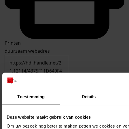
Printen
duurzaam webadres
Inventaris
Inv.nrs. 601-700
Toestemming
Details
633
Vergroten woning, 1980
Datering
:
Deze website maakt gebruik van cookies
1980
Om uw bezoek nog beter te maken zetten we cookies en verg