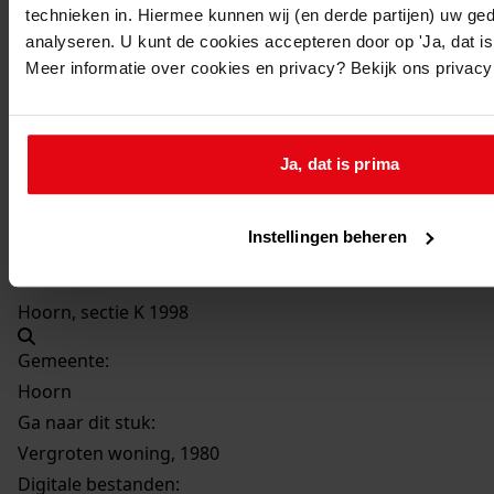
Beschrijving:
technieken in. Hiermee kunnen wij (en derde partijen) uw ge
analyseren. U kunt de cookies accepteren door op 'Ja, dat is 
Vergroten woning
Meer informatie over cookies en privacy? Bekijk ons privac
Datum vergunning:
01-10-1980
Adres:
Ja, dat is prima
Blokker, Coxlaan 32
Instellingen beheren
Perceel:
Hoorn, sectie K 1998
Gemeente:
Hoorn
Ga naar dit stuk:
Vergroten woning, 1980
Digitale bestanden: