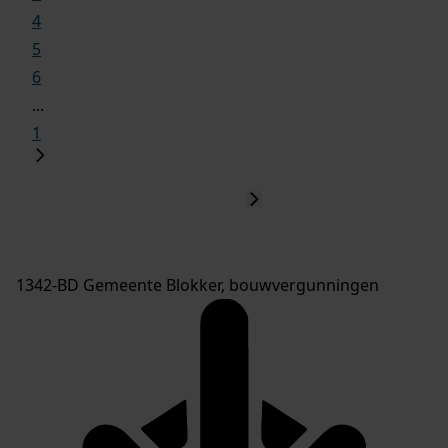
4
5
6
...
1
1342-BD Gemeente Blokker, bouwvergunningen