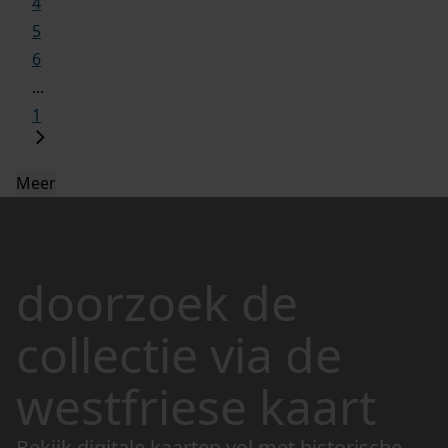
4
5
6
...
1
Meer
doorzoek de
collectie via de
westfriese kaart
Bekijk digitale kaarten vol met historische