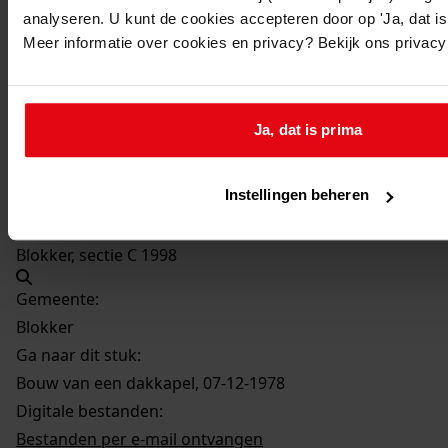
Bouw van een dakkapel
analyseren. U kunt de cookies accepteren door op 'Ja, dat is 
Datum vergunning:
Meer informatie over cookies en privacy? Bekijk ons privac
07-12-1978
Adres:
Ja, dat is prima
Blokker, Coxlaan 4
Instellingen beheren
Perceel:
Blokker, sectie C 1998
Gemeente:
Blokker
Ga naar dit stuk:
Bouw van een dakkapel, 07-12-1978
Digitale bestanden:
Bestanden per e-mail ontvangen