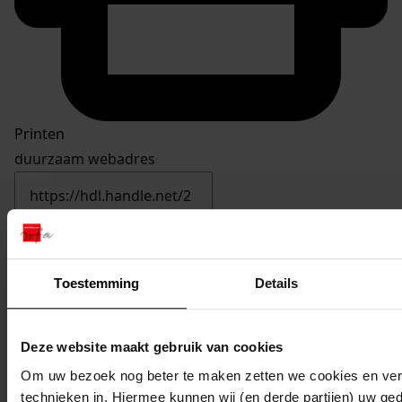
Printen
duurzaam webadres
Inventaris bouwvergunningen Blokker 1935-1978
Toestemming
Details
2146
Bouw van een dakkapel, 07-12-1978
Datering
:
Deze website maakt gebruik van cookies
07-12-1978
Om uw bezoek nog beter te maken zetten we cookies en verg
Beschrijving:
technieken in. Hiermee kunnen wij (en derde partijen) uw ge