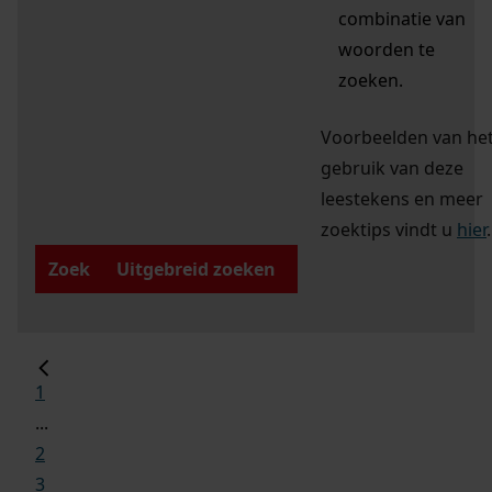
combinatie van
woorden te
zoeken.
Voorbeelden van he
gebruik van deze
leestekens en meer
zoektips vindt u
hier
.
Zoek
Uitgebreid zoeken
1
...
2
3