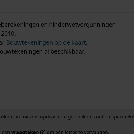
n
tieberekeningen en hinderwetvergunningen
 2010.
aar
Bouwtekeningen op de kaart
.
bouwtekeningen al beschikbaar.
tekens in uw zoekopdracht te gebruiken, zoekt u specifieker
k een
vraagteken (?)
om één letter te vervangen.