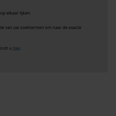
p elkaar lijken.
nde van uw zoektermen om naar de exacte
vindt u
hier
.