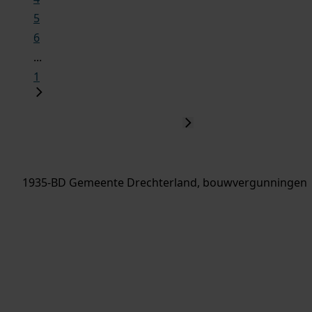
5
6
...
1
1935-BD Gemeente Drechterland, bouwvergunningen