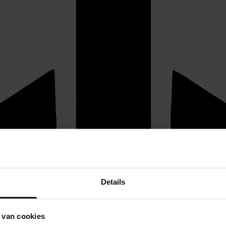
Details
 van cookies