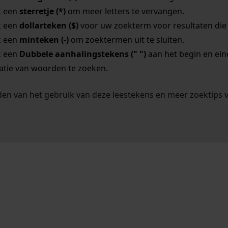
k een
sterretje (*)
om meer letters te vervangen.
k een
dollarteken ($)
voor uw zoekterm voor resultaten die o
k een
minteken (-)
om zoektermen uit te sluiten.
k een
Dubbele aanhalingstekens (" ")
aan het begin en ei
tie van woorden te zoeken.
en van het gebruik van deze leestekens en meer zoektips 