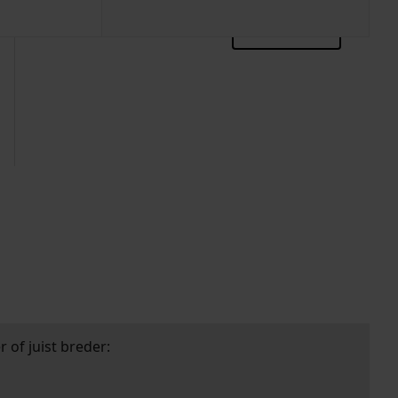
zoektips
 of juist breder: