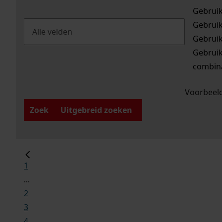
Gebrui
Gebrui
Gebrui
Gebrui
combina
Voorbeeld
Zoek
Uitgebreid zoeken
1
...
2
3
4