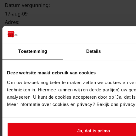
Datum vergunning:
17-aug-09
Adres:
Medemblik, Bolder 2
Toestemming
Details
Perceel:
Medemblik, sectie C 3587
Deze website maakt gebruik van cookies
Gemeente:
Om uw bezoek nog beter te maken zetten we cookies en verg
technieken in. Hiermee kunnen wij (en derde partijen) uw ge
Medemblik
analyseren. U kunt de cookies accepteren door op 'Ja, dat is 
Kern of buurt:
Meer informatie over cookies en privacy? Bekijk ons privac
Medemblik
Oude Orde:
BVMED/01213
Ja, dat is prima
Ga naar dit stuk: