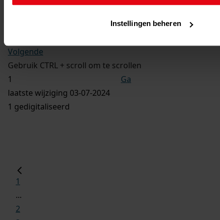
Oprichten van een woning met garage, 2009 - 2010
Instellingen beheren
Vorige
Volgende
Gebruik CTRL + scroll om te scrollen
Ga
laatste wijziging 03-07-2024
1 gedigitaliseerd
1
...
2