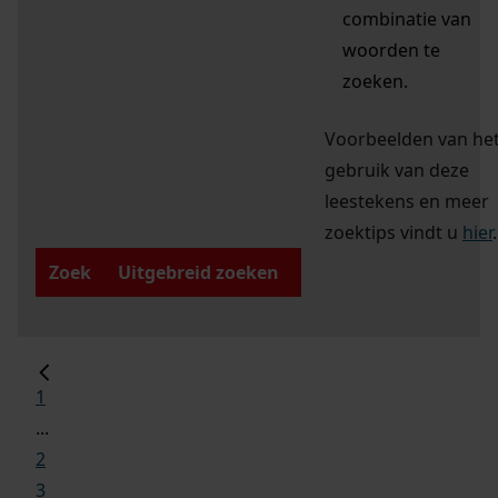
combinatie van
woorden te
zoeken.
Voorbeelden van he
gebruik van deze
leestekens en meer
zoektips vindt u
hier
.
Zoek
Uitgebreid zoeken
1
...
2
3