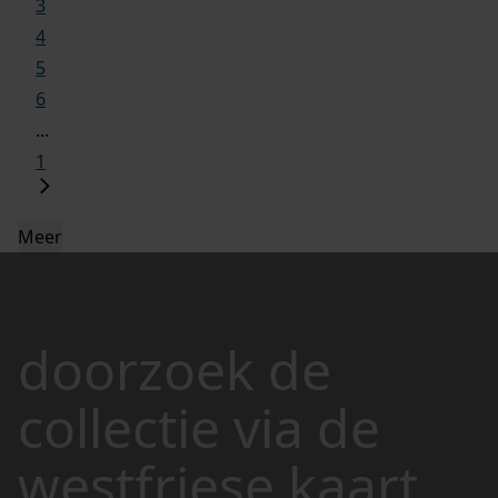
3
4
5
6
...
1
Meer
doorzoek de
collectie via de
westfriese kaart