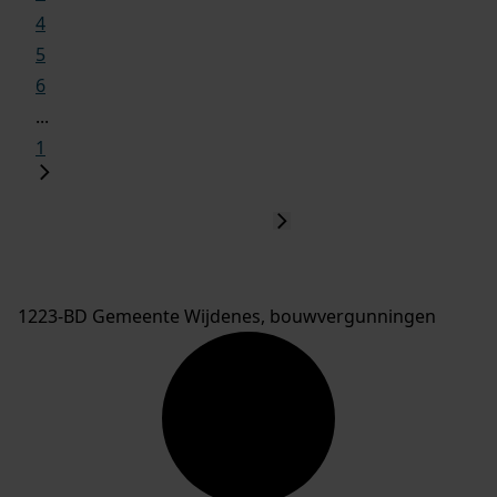
4
5
6
...
1
1223-BD Gemeente Wijdenes, bouwvergunningen