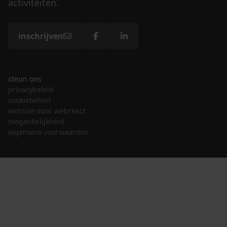
activiteiten.
inschrijven
steun ons
privacybeleid
cookiebeleid
website door webreact
toegankelijkheid
algemene voorwaarden