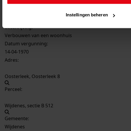
328
Verbouwen van een woonhuis, 1970
Datering
:
Instellingen beheren
1970
Beschrijving:
Verbouwen van een woonhuis
Datum vergunning:
14-04-1970
Adres:
Oosterleek, Oosterleek 8
Perceel:
Wijdenes, sectie B 512
Gemeente:
Wijdenes