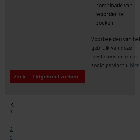
combinatie van
woorden te
zoeken.
Voorbeelden van he
gebruik van deze
leestekens en meer
zoektips vindt u
hier
.
Zoek
Uitgebreid zoeken
1
...
2
3