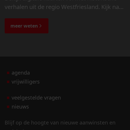
verhalen uit de regio Westfriesland. Kijk naar
de veranderingen in het landschap en lees
de bijzondere verhalen.
meer weten
agenda
vrijwilligers
veelgestelde vragen
nieuws
Blijf op de hoogte van nieuwe aanwinsten en