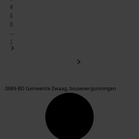
4
5
6
...
1
0689-BD Gemeente Zwaag, bouwvergunningen