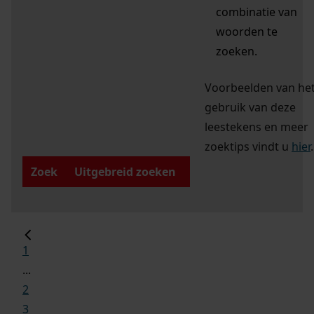
combinatie van
woorden te
zoeken.
Voorbeelden van he
gebruik van deze
leestekens en meer
zoektips vindt u
hier
.
Zoek
Uitgebreid zoeken
1
...
2
3