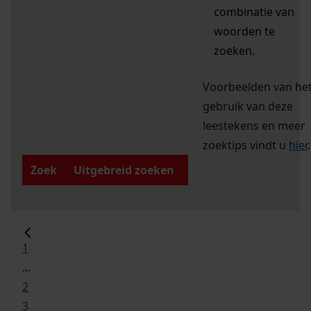
combinatie van
woorden te
zoeken.
Voorbeelden van he
gebruik van deze
leestekens en meer
zoektips vindt u
hier
.
Zoek
Uitgebreid zoeken
1
...
2
3