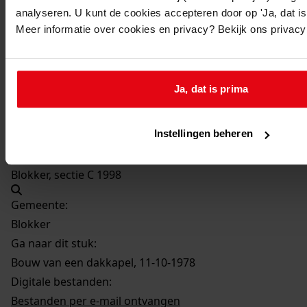
Bouw van een dakkapel
analyseren. U kunt de cookies accepteren door op 'Ja, dat is 
Datum vergunning:
Meer informatie over cookies en privacy? Bekijk ons privac
11-10-1978
Adres:
Ja, dat is prima
Blokker, Coxlaan 28
Instellingen beheren
Perceel:
Blokker, sectie C 1998
Gemeente:
Blokker
Ga naar dit stuk:
Bouw van een dakkapel, 11-10-1978
Digitale bestanden:
Bestanden per e-mail ontvangen