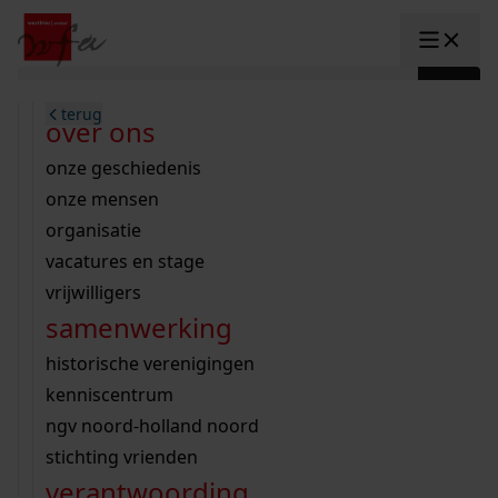
Ga naar content
zoeken naar:
terug
terug
terug
terug
terug
terug
open overheid
wet open overheid
ontdek westfriesland
onderzoek binnen de collectie
activiteiten
innovatie
over ons
Toggle submenu: "Open overhe
collectie
Toggle submenu: "Collectie"
gemeente drechterland
aanwinsten
hele collectie
cursussen
datascience
onze geschiedenis
home
/
archieven
onderzoek
gemeente enkhuizen
niet of beperkt openbaar
schematisch archievenoverzicht
educatie
digitale dienstverlening
onze mensen
Toggle submenu: "Onderzoek"
gemeente hoorn
schatkist
notarissen
educatie
rondleidingen
digitalisering
organisatie
Toggle submenu: "educatie"
Lees Voor
bekijk onze archiefstukken op de we
gemeente koggenland
tentoonstellingen
open data
lezingen
vacatures en stage
innovatie
Toggle submenu: "innovatie"
bouwtekeningen
zoekhulpen
gemeente medemblik
verhalen
kinderactiviteiten
vrijwilligers
kaart
organisatie
Toggle submenu: "organisatie"
voor scholen
samenwerking
gemeente opmeer
westfriese kaart
ons werkgebied
contact
en vergunningen
bekijk de kaart
wet open overheid
doorzoek de collectie
onderzoek naar een huis, straat of wijk
voor docenten
historische verenigingen
nieuws
agenda
gemeente stede broec
hele collectie
personen in de tweede wereldoorlog
voor leerlingen
kenniscentrum
veelgestelde vragen
werksaam westfriesland
bibliotheek
voorouderonderzoek
voor studenten
ngv noord-holland noord
webshop
U vindt hier alle bouwtekeningen,
uitleg nodig?
geschiedenislokaal
westfries archief
kranten
stichting vrienden
Winkelwagen
constructieberekeningen en
A
A
vergunningen
verantwoording
personen