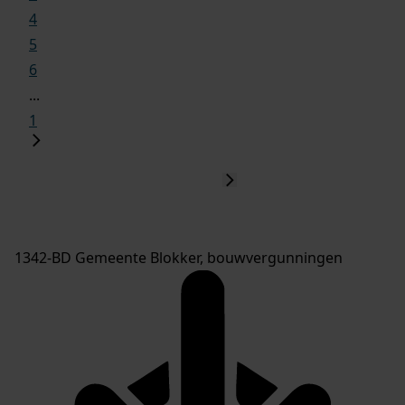
4
5
6
...
1
1342-BD Gemeente Blokker, bouwvergunningen