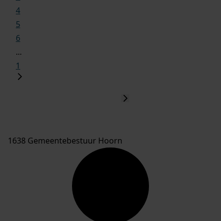
4
5
6
...
1
1638 Gemeentebestuur Hoorn