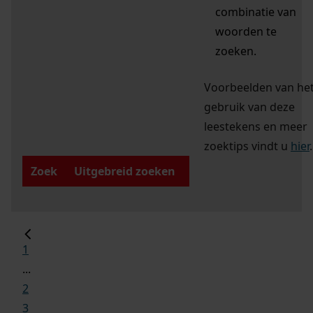
combinatie van
woorden te
zoeken.
Voorbeelden van he
gebruik van deze
leestekens en meer
zoektips vindt u
hier
.
Zoek
Uitgebreid zoeken
1
...
2
3