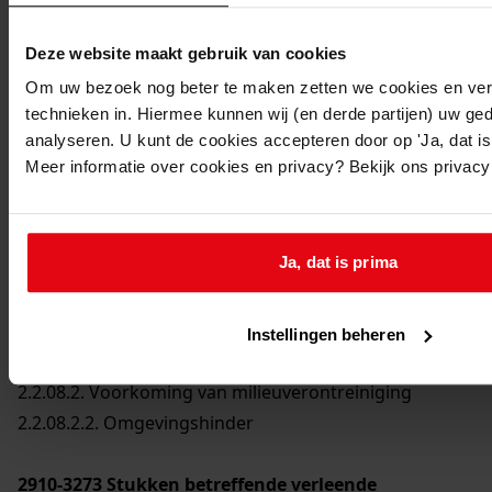
Deze website maakt gebruik van cookies
Om uw bezoek nog beter te maken zetten we cookies en verg
Printen
technieken in. Hiermee kunnen wij (en derde partijen) uw ge
duurzaam webadres
analyseren. U kunt de cookies accepteren door op 'Ja, dat is 
Meer informatie over cookies en privacy? Bekijk ons privac
Ja, dat is prima
Inventaris
2. Stukken betreffende bijzondere onderwerpen
2.2. Taakuitoefening
Instellingen beheren
2.2.08. Preventieve gezondheidszorg
2.2.08.2. Voorkoming van milieuverontreiniging
2.2.08.2.2. Omgevingshinder
2910-3273
Stukken betreffende verleende