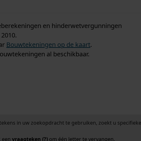
n
tieberekeningen en hinderwetvergunningen
 2010.
aar
Bouwtekeningen op de kaart
.
bouwtekeningen al beschikbaar.
tekens in uw zoekopdracht te gebruiken, zoekt u specifieker
k een
vraagteken (?)
om één letter te vervangen.