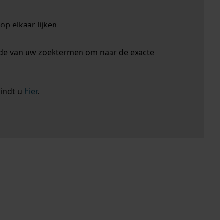
p elkaar lijken.
nde van uw zoektermen om naar de exacte
vindt u
hier
.