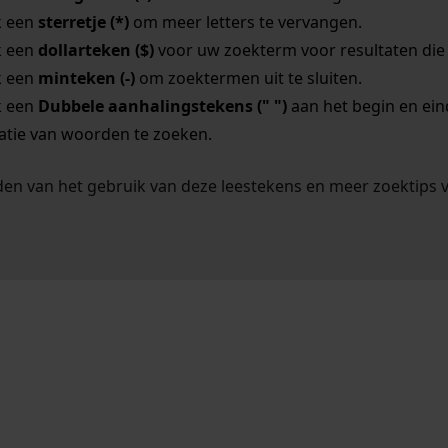
k een
sterretje (*)
om meer letters te vervangen.
k een
dollarteken ($)
voor uw zoekterm voor resultaten die o
k een
minteken (-)
om zoektermen uit te sluiten.
k een
Dubbele aanhalingstekens (" ")
aan het begin en ei
tie van woorden te zoeken.
en van het gebruik van deze leestekens en meer zoektips 