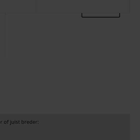
zoektips
 of juist breder: