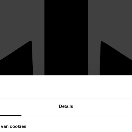
Details
 van cookies