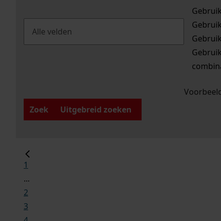
Gebrui
Gebrui
Gebrui
Gebrui
combina
Voorbeeld
Zoek
Uitgebreid zoeken
1
...
2
3
4