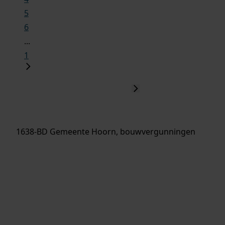
5
6
...
1
1638-BD Gemeente Hoorn, bouwvergunningen