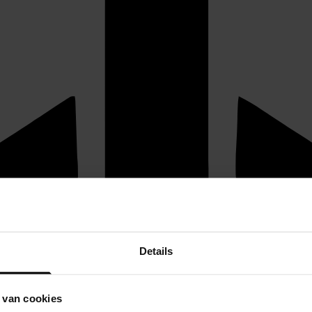
Details
 van cookies