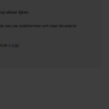
p elkaar lijken.
nde van uw zoektermen om naar de exacte
vindt u
hier
.