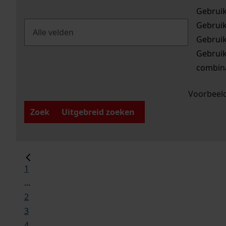
Gebrui
Gebrui
Gebrui
Gebrui
combina
Voorbeeld
Zoek
Uitgebreid zoeken
1
...
2
3
4