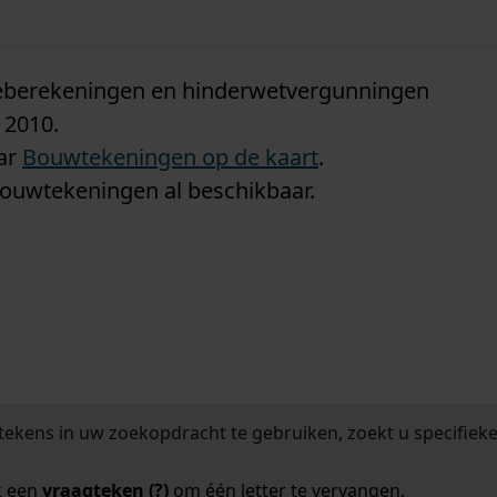
n
tieberekeningen en hinderwetvergunningen
 2010.
aar
Bouwtekeningen op de kaart
.
bouwtekeningen al beschikbaar.
tekens in uw zoekopdracht te gebruiken, zoekt u specifieker
k een
vraagteken (?)
om één letter te vervangen.