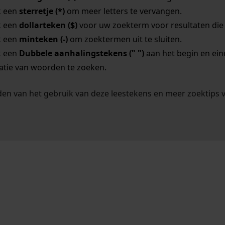
k een
sterretje (*)
om meer letters te vervangen.
k een
dollarteken ($)
voor uw zoekterm voor resultaten die o
k een
minteken (-)
om zoektermen uit te sluiten.
k een
Dubbele aanhalingstekens (" ")
aan het begin en ei
tie van woorden te zoeken.
en van het gebruik van deze leestekens en meer zoektips 