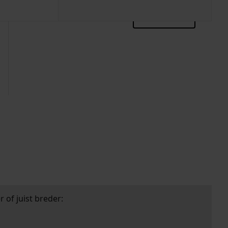
zoektips
 of juist breder: