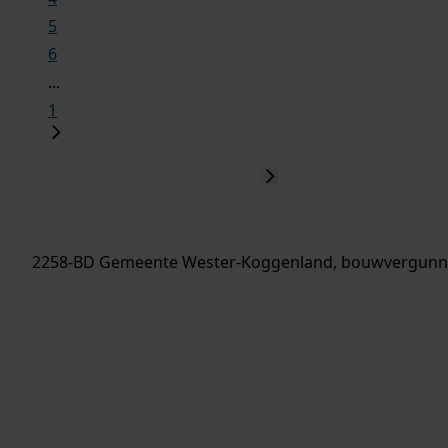
5
6
...
1
2258-BD Gemeente Wester-Koggenland, bouwvergunni