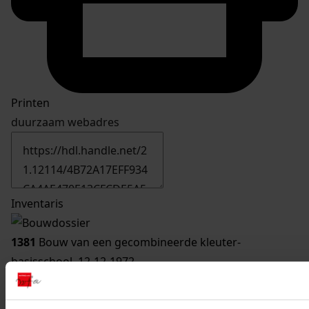
Printen
duurzaam webadres
Inventaris
1381
Bouw van een gecombineerde kleuter-
basisschool, 12-12-1972
Datering
:
12-12-1972