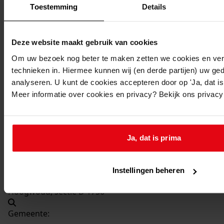
Beschrijving:
Toestemming
Details
Bouw van een gecombineerde kleuter-basisschool
Datum vergunning:
Deze website maakt gebruik van cookies
12-12-1972
Om uw bezoek nog beter te maken zetten we cookies en verg
Adres:
technieken in. Hiermee kunnen wij (en derde partijen) uw ge
analyseren. U kunt de cookies accepteren door op 'Ja, dat is 
Hoogwoud, Burgemeester Heymansstraat 2
Meer informatie over cookies en privacy? Bekijk ons privac
Nieuw adres:
Ja, dat is prima
Hoogwoud, Burgemeester Heijmansstraat 2
Perceel:
Instellingen beheren
Hoogwoud, sectie D 1756
Gemeente: