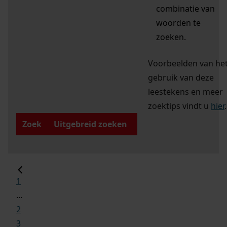
combinatie van
woorden te
zoeken.
Voorbeelden van he
gebruik van deze
leestekens en meer
zoektips vindt u
hier
.
Zoek
Uitgebreid zoeken
1
...
2
3