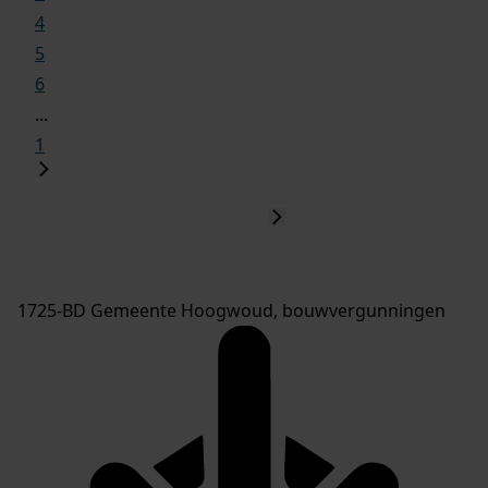
4
5
6
...
1
1725-BD Gemeente Hoogwoud, bouwvergunningen