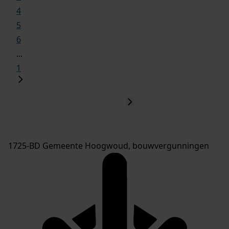
4
5
6
...
1
1725-BD Gemeente Hoogwoud, bouwvergunningen