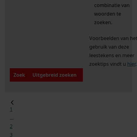
combinatie van
woorden te
zoeken.
Voorbeelden van he
gebruik van deze
leestekens en meer
zoektips vindt u
hier
.
Zoek
Uitgebreid zoeken
1
...
2
3