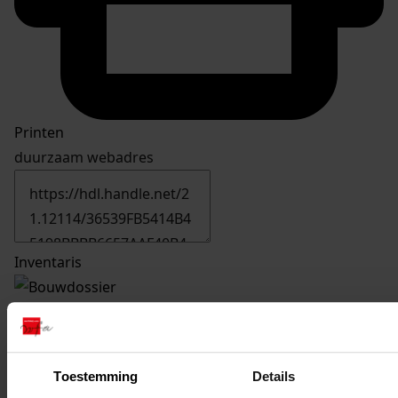
Printen
duurzaam webadres
Inventaris
1531
Bouw van 2 rijwielbergingen, 16-10-1974
Datering
:
16-10-1974
Toestemming
Details
Beschrijving: