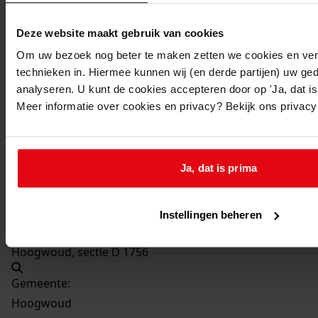
Bouw van 2 rijwielbergingen
Datum vergunning:
Deze website maakt gebruik van cookies
16-10-1974
Om uw bezoek nog beter te maken zetten we cookies en verg
Adres:
technieken in. Hiermee kunnen wij (en derde partijen) uw ge
analyseren. U kunt de cookies accepteren door op 'Ja, dat is 
Meer informatie over cookies en privacy? Bekijk ons privac
Hoogwoud, Burgemeester Heymansstraat 4
Nieuw adres:
Ja, dat is prima
Hoogwoud, Burgemeester Heijmansstraat 4
Perceel:
Instellingen beheren
Hoogwoud, sectie D 1756
Gemeente:
Hoogwoud