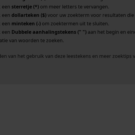
k een
sterretje (*)
om meer letters te vervangen.
k een
dollarteken ($)
voor uw zoekterm voor resultaten die o
k een
minteken (-)
om zoektermen uit te sluiten.
k een
Dubbele aanhalingstekens (" ")
aan het begin en ei
tie van woorden te zoeken.
en van het gebruik van deze leestekens en meer zoektips 