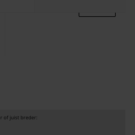
zoektips
 of juist breder: