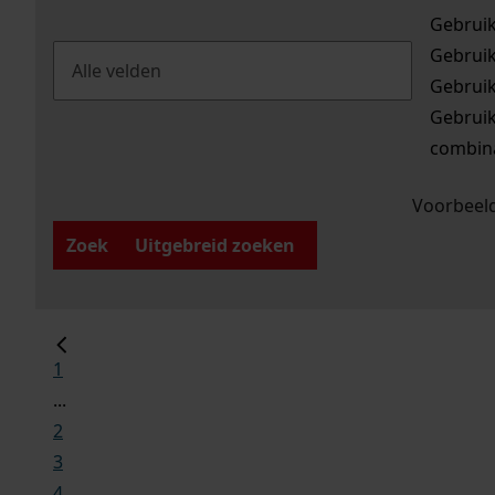
Gebrui
Gebrui
Gebrui
Gebrui
combina
Voorbeeld
Zoek
Uitgebreid zoeken
1
...
2
3
4