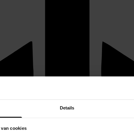
Details
 van cookies