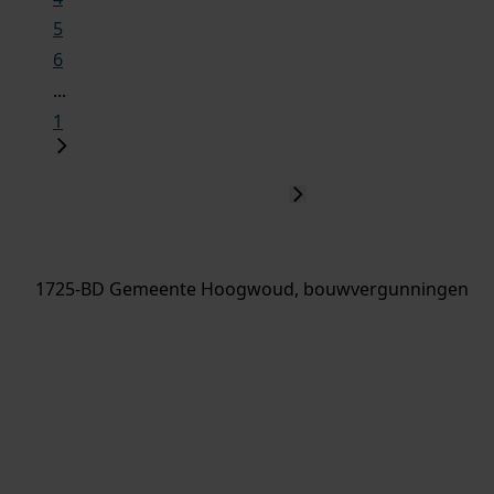
5
6
...
1
1725-BD Gemeente Hoogwoud, bouwvergunningen