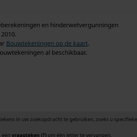
n
tieberekeningen en hinderwetvergunningen
 2010.
aar
Bouwtekeningen op de kaart
.
bouwtekeningen al beschikbaar.
tekens in uw zoekopdracht te gebruiken, zoekt u specifieker
k een
vraagteken (?)
om één letter te vervangen.