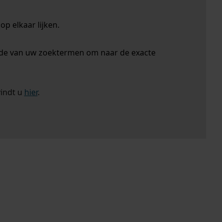
p elkaar lijken.
nde van uw zoektermen om naar de exacte
vindt u
hier
.