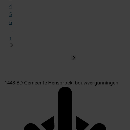
4
5
6
...
1
1443-BD Gemeente Hensbroek, bouwvergunningen