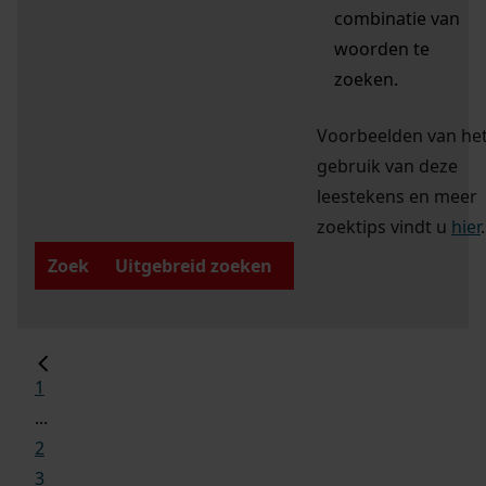
combinatie van
woorden te
zoeken.
Voorbeelden van he
gebruik van deze
leestekens en meer
zoektips vindt u
hier
.
Zoek
Uitgebreid zoeken
1
...
2
3