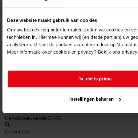
Beschrijving:
Verbouw woning
Deze website maakt gebruik van cookies
Datum vergunning:
17-04-1974
Om uw bezoek nog beter te maken zetten we cookies en verg
technieken in. Hiermee kunnen wij (en derde partijen) uw ge
Adres:
analyseren. U kunt de cookies accepteren door op 'Ja, dat is 
Meer informatie over cookies en privacy? Bekijk ons privac
Hensbroek, van Duivenvoordestraat 4
Nieuw adres:
Ja, dat is prima
Hensbroek, van Duivenvoordestraat 4
Instellingen beheren
Perceel:
Hensbroek, sectie D 445
Gemeente: