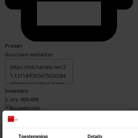
Printen
duurzaam webadres
Inventaris
5. nrs. 400-499
407
Verbouw woning, 1974
Datering
:
1974
Toestemming
Details