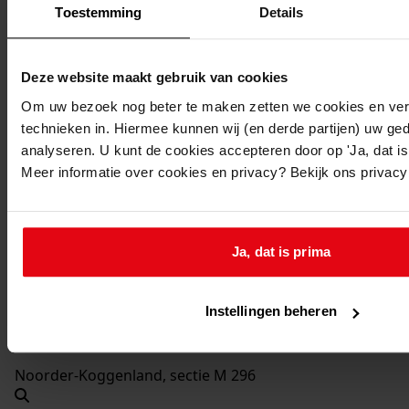
2003-2004
Toestemming
Details
Beschrijving:
Uitbreiden woning
Deze website maakt gebruik van cookies
Datum vergunning:
Om uw bezoek nog beter te maken zetten we cookies en verg
18-02-2003
technieken in. Hiermee kunnen wij (en derde partijen) uw ge
Adres:
analyseren. U kunt de cookies accepteren door op 'Ja, dat is 
Meer informatie over cookies en privacy? Bekijk ons privac
Midwoud, Buurt 7
Nieuw adres:
Ja, dat is prima
Midwoud, Buurt 7
Instellingen beheren
Perceel:
Noorder-Koggenland, sectie M 296