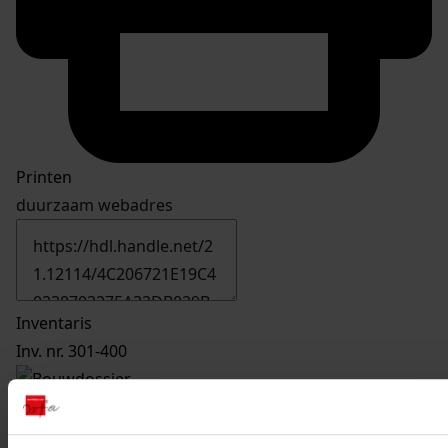
Printen
duurzaam webadres
Inventaris
Inv. nr. 301-400
380
Uitbreiden woning, 2003-2004
Datering
: