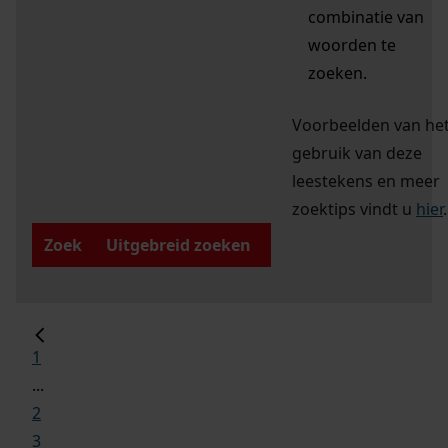
combinatie van
woorden te
zoeken.
Voorbeelden van he
gebruik van deze
leestekens en meer
zoektips vindt u
hier
.
Zoek
Uitgebreid zoeken
1
...
2
3