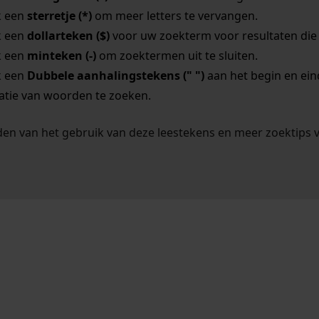
k een
sterretje (*)
om meer letters te vervangen.
k een
dollarteken ($)
voor uw zoekterm voor resultaten die o
k een
minteken (-)
om zoektermen uit te sluiten.
k een
Dubbele aanhalingstekens (" ")
aan het begin en ei
tie van woorden te zoeken.
en van het gebruik van deze leestekens en meer zoektips 