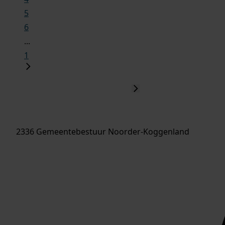
5
6
...
1
2336 Gemeentebestuur Noorder-Koggenland