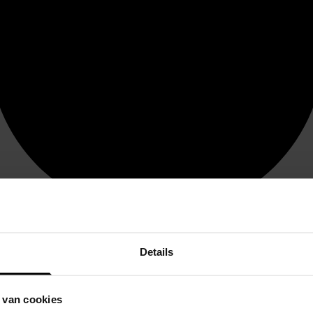
Details
 van cookies