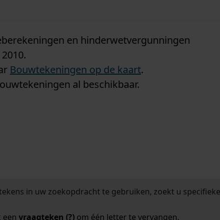
n
tieberekeningen en hinderwetvergunningen
 2010.
aar
Bouwtekeningen op de kaart
.
bouwtekeningen al beschikbaar.
tekens in uw zoekopdracht te gebruiken, zoekt u specifieker
k een
vraagteken (?)
om één letter te vervangen.