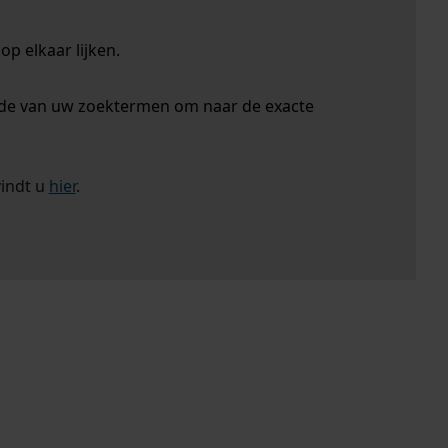
p elkaar lijken.
nde van uw zoektermen om naar de exacte
vindt u
hier
.