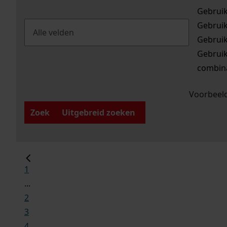
Gebrui
Gebrui
Gebrui
Gebrui
combina
Voorbeeld
Zoek
Uitgebreid zoeken
1
...
2
3
4