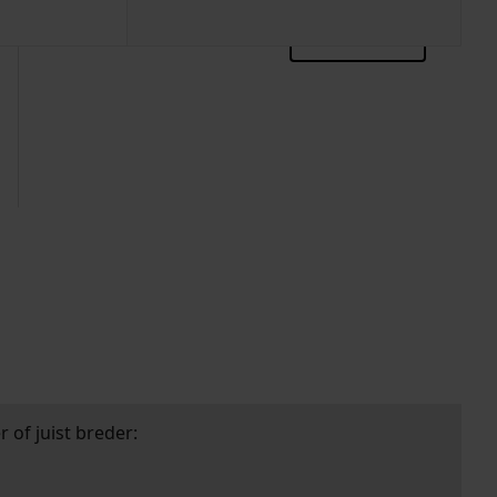
zoektips
 of juist breder: