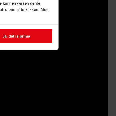
e kunnen wij (en derde
t is prima' te klikken. Meer
Ja, dat is prima