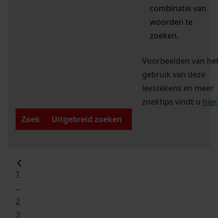
combinatie van
woorden te
zoeken.
Voorbeelden van he
gebruik van deze
leestekens en meer
zoektips vindt u
hier
.
Zoek
Uitgebreid zoeken
1
...
2
3