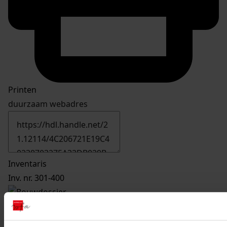
Printen
duurzaam webadres
Inventaris
Inv. nr. 301-400
380
Uitbreiden woning, 2003-2004
Datering
: