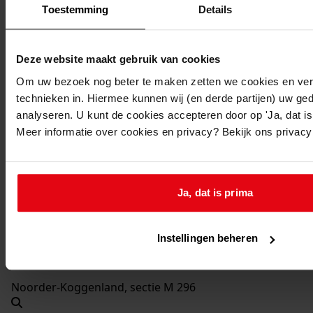
2003-2004
Toestemming
Details
Beschrijving:
Uitbreiden woning
Deze website maakt gebruik van cookies
Datum vergunning:
Om uw bezoek nog beter te maken zetten we cookies en verg
18-02-2003
technieken in. Hiermee kunnen wij (en derde partijen) uw ge
Adres:
analyseren. U kunt de cookies accepteren door op 'Ja, dat is 
Meer informatie over cookies en privacy? Bekijk ons privac
Midwoud, Buurt 7
Nieuw adres:
Ja, dat is prima
Midwoud, Buurt 7
Instellingen beheren
Perceel:
Noorder-Koggenland, sectie M 296