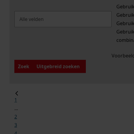
Gebrui
Gebrui
Gebrui
Gebrui
combina
Voorbeeld
Zoek
Uitgebreid zoeken
1
...
2
3
4