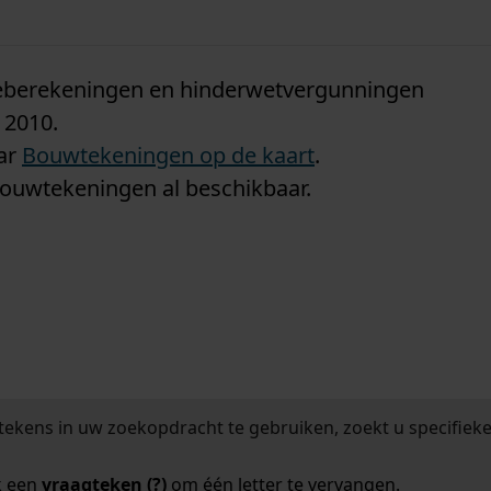
n
tieberekeningen en hinderwetvergunningen
 2010.
aar
Bouwtekeningen op de kaart
.
bouwtekeningen al beschikbaar.
tekens in uw zoekopdracht te gebruiken, zoekt u specifieker
k een
vraagteken (?)
om één letter te vervangen.