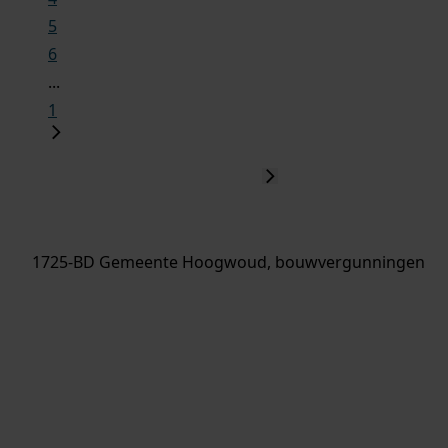
5
6
...
1
1725-BD Gemeente Hoogwoud, bouwvergunningen