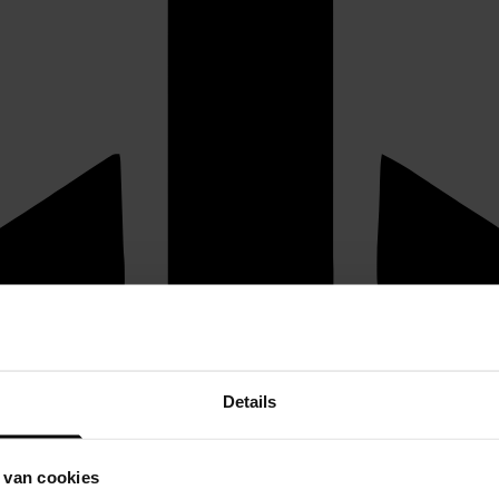
Details
 van cookies