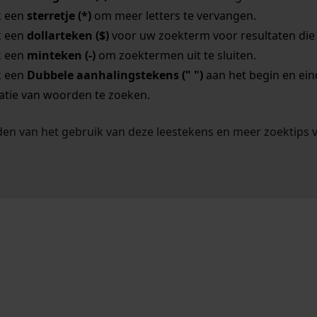
k een
sterretje (*)
om meer letters te vervangen.
k een
dollarteken ($)
voor uw zoekterm voor resultaten die o
k een
minteken (-)
om zoektermen uit te sluiten.
k een
Dubbele aanhalingstekens (" ")
aan het begin en ei
tie van woorden te zoeken.
en van het gebruik van deze leestekens en meer zoektips 