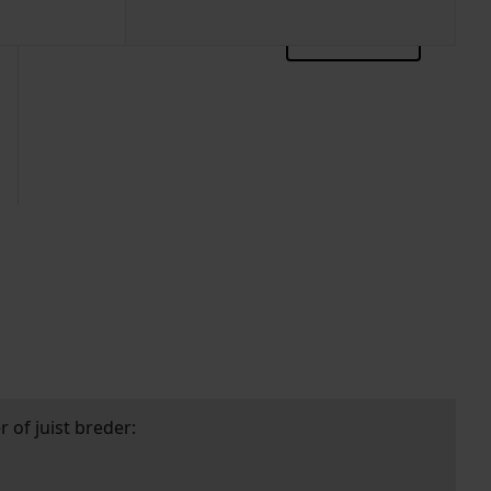
zoektips
 of juist breder: