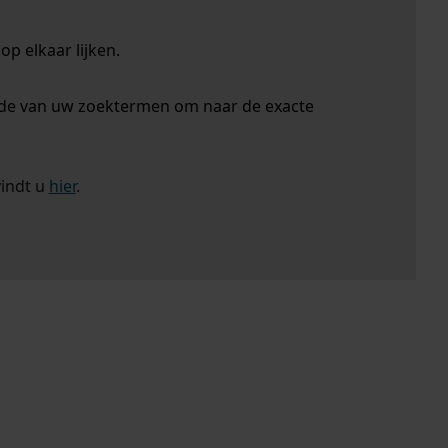
p elkaar lijken.
nde van uw zoektermen om naar de exacte
vindt u
hier
.