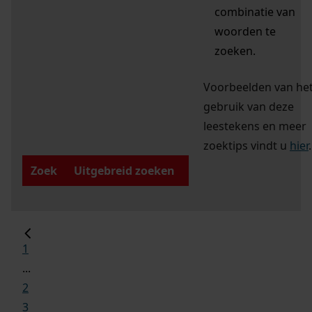
combinatie van
woorden te
zoeken.
Voorbeelden van he
gebruik van deze
leestekens en meer
zoektips vindt u
hier
.
Zoek
Uitgebreid zoeken
1
...
2
3