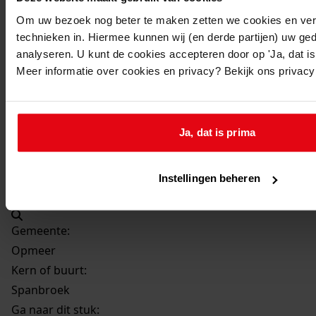
Beschrijving:
Om uw bezoek nog beter te maken zetten we cookies en verg
Bouwen van een houten garage
technieken in. Hiermee kunnen wij (en derde partijen) uw ge
Datum vergunning:
analyseren. U kunt de cookies accepteren door op 'Ja, dat is 
30-11-1959
Meer informatie over cookies en privacy? Bekijk ons privac
Adres:
Spanbroek, Spanbroekerweg 43
Ja, dat is prima
Perceel:
Instellingen beheren
Opmeer, sectie A 1207
Gemeente:
Opmeer
Kern of buurt:
Spanbroek
Ga naar dit stuk: