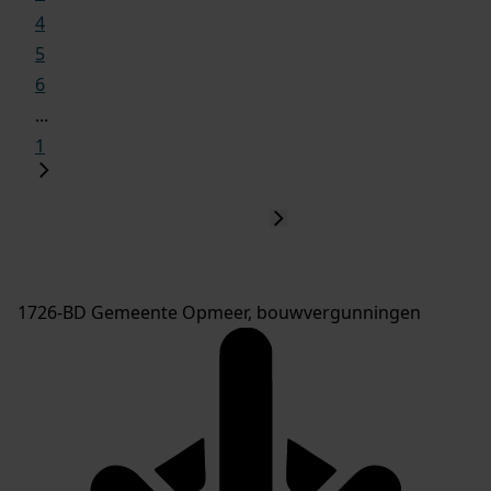
4
5
6
...
1
1726-BD Gemeente Opmeer, bouwvergunningen