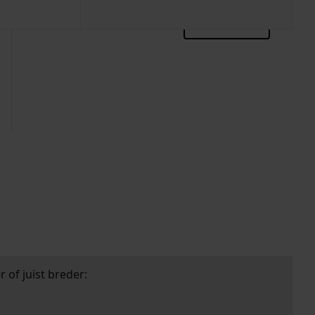
zoektips
 of juist breder: