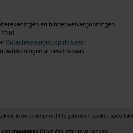
n
tieberekeningen en hinderwetvergunningen
 2010.
aar
Bouwtekeningen op de kaart
.
bouwtekeningen al beschikbaar.
tekens in uw zoekopdracht te gebruiken, zoekt u specifieker
k een
vraagteken (?)
om één letter te vervangen.