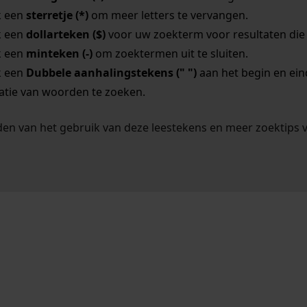
k een
sterretje (*)
om meer letters te vervangen.
k een
dollarteken ($)
voor uw zoekterm voor resultaten die o
k een
minteken (-)
om zoektermen uit te sluiten.
k een
Dubbele aanhalingstekens (" ")
aan het begin en ei
tie van woorden te zoeken.
en van het gebruik van deze leestekens en meer zoektips 