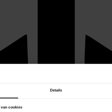
Details
 van cookies