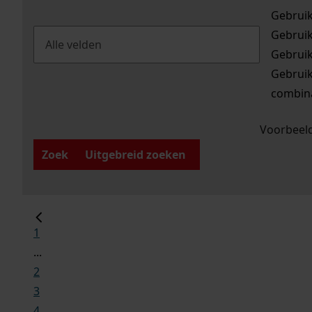
Gebrui
Gebrui
Gebrui
Gebrui
combina
Voorbeeld
Zoek
Uitgebreid zoeken
1
...
2
3
4