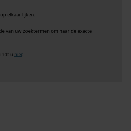
p elkaar lijken.
nde van uw zoektermen om naar de exacte
vindt u
hier
.