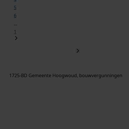
5
6
...
1
1725-BD Gemeente Hoogwoud, bouwvergunningen