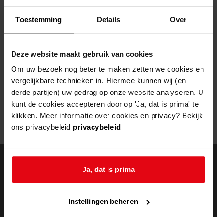
Helaas, er is een fout opgetreden
Toestemming
Details
Over
Door een fout tijdens het verwerken van deze pagina is het niet
mogelijk om deze pagina te kunnen bekijken.
Deze website maakt gebruik van cookies
404
- Not Found
Om uw bezoek nog beter te maken zetten we cookies en
vergelijkbare technieken in. Hiermee kunnen wij (en
Mogelijk kunt u deze pagina niet bezoeken door:
derde partijen) uw gedrag op onze website analyseren. U
kunt de cookies accepteren door op 'Ja, dat is prima' te
een
verouderde bladwijzer/favoriet
klikken. Meer informatie over cookies en privacy? Bekijk
een zoekmachine heeft een
verouderde lijst van de website
ons privacybeleid
privacybeleid
een
fout getypt
adres
Ja, dat is prima
doorzoek de
Instellingen beheren