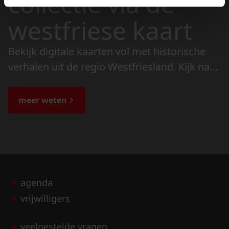
collectie via de
westfriese kaart
Bekijk digitale kaarten vol met historische
verhalen uit de regio Westfriesland. Kijk naar
de veranderingen in het landschap en lees
de bijzondere verhalen.
meer weten
agenda
vrijwilligers
veelgestelde vragen