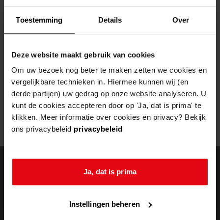
Helaas, er is een fout opgetreden
Toestemming
Details
Over
Door een fout tijdens het verwerken van deze pagina is het niet
mogelijk om deze pagina te kunnen bekijken.
Deze website maakt gebruik van cookies
404
- Not Found
Om uw bezoek nog beter te maken zetten we cookies en
vergelijkbare technieken in. Hiermee kunnen wij (en
Mogelijk kunt u deze pagina niet bezoeken door:
derde partijen) uw gedrag op onze website analyseren. U
kunt de cookies accepteren door op 'Ja, dat is prima' te
een
verouderde bladwijzer/favoriet
klikken. Meer informatie over cookies en privacy? Bekijk
een zoekmachine heeft een
verouderde lijst van de website
ons privacybeleid
privacybeleid
een
fout getypt
adres
Ja, dat is prima
doorzoek de
Instellingen beheren