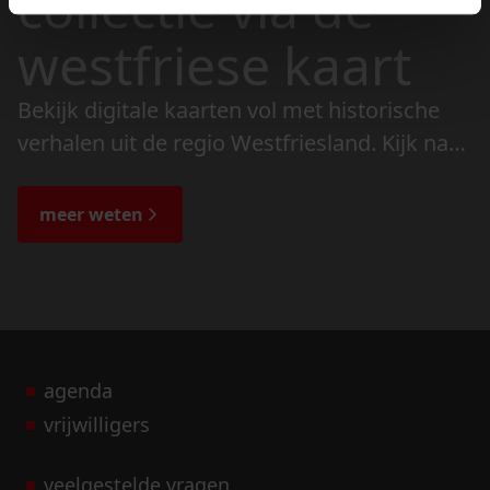
collectie via de
westfriese kaart
Bekijk digitale kaarten vol met historische
verhalen uit de regio Westfriesland. Kijk naar
de veranderingen in het landschap en lees
de bijzondere verhalen.
meer weten
agenda
vrijwilligers
veelgestelde vragen