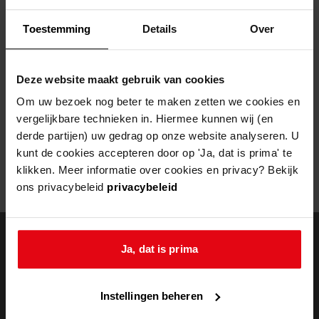
Helaas, er is een fout opgetreden
Toestemming
Details
Over
Door een fout tijdens het verwerken van deze pagina is het niet
mogelijk om deze pagina te kunnen bekijken.
Deze website maakt gebruik van cookies
404
- Not Found
Om uw bezoek nog beter te maken zetten we cookies en
vergelijkbare technieken in. Hiermee kunnen wij (en
Mogelijk kunt u deze pagina niet bezoeken door:
derde partijen) uw gedrag op onze website analyseren. U
kunt de cookies accepteren door op 'Ja, dat is prima' te
een
verouderde bladwijzer/favoriet
klikken. Meer informatie over cookies en privacy? Bekijk
een zoekmachine heeft een
verouderde lijst van de website
ons privacybeleid
privacybeleid
een
fout getypt
adres
Ja, dat is prima
doorzoek de
Instellingen beheren