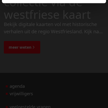
collectie via de
westfriese kaart
Bekijk digitale kaarten vol met historische
verhalen uit de regio Westfriesland. Kijk naar
de veranderingen in het landschap en lees
de bijzondere verhalen.
meer weten
agenda
vrijwilligers
veelgestelde vragen