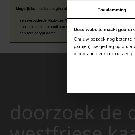
Mogelijk kunt u deze pagina niet bezoeken door:
Toestemming
een
verouderde bladwijzer/favoriet
een zoekmachine heeft een
verouderde lijst van de website
Deze website maakt gebruik
een
fout getypt
adres
Om uw bezoek nog beter te m
partijen) uw gedrag op onze 
informatie over cookies en p
doorzoek de c
westfriese ka