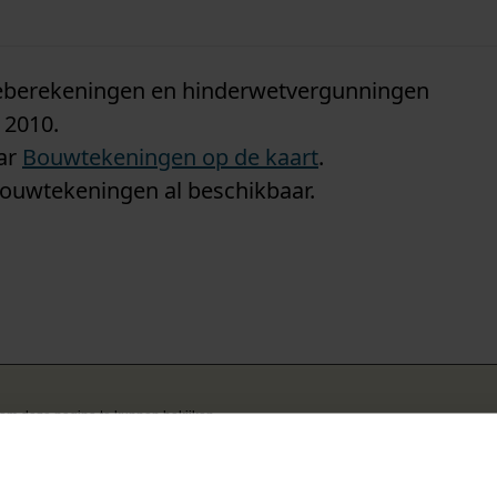
n
tieberekeningen en hinderwetvergunningen
 2010.
aar
Bouwtekeningen op de kaart
.
bouwtekeningen al beschikbaar.
k om deze pagina te kunnen bekijken.