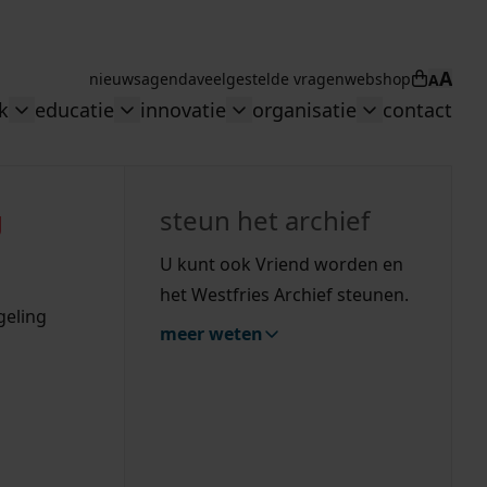
A
nieuws
agenda
veelgestelde vragen
webshop
A
Winkel
k
educatie
innovatie
organisatie
contact
n overheid"
menu: "Collectie"
Toggle submenu: "Onderzoek"
Toggle submenu: "educatie"
Toggle submenu: "innovati
Toggle subme
zoeken
g
hiefstukken op de westfriese kaart
vergunningen
uitleg nodig?
uitleg nodig?
geschiedenislokaal
steun het archief
bouwvergunningen
Wij helpen u op weg met een aantal zoektips.
Wij helpen u op weg met een aantal zoektips.
bekijk ons geschiedenislokaal
U kunt ook Vriend worden en
omgevingsvergunningen
het Westfries Archief steunen.
bekijk alle zoektips
bekijk alle zoektips
geling
meer weten
hulp nodig?
Deze zoektips helpen u op weg.