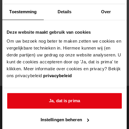
Helaas, er is een fout opgetreden
Toestemming
Details
Over
Door een fout tijdens het verwerken van deze pagina is het niet
mogelijk om deze pagina te kunnen bekijken.
Deze website maakt gebruik van cookies
404
- Not Found
Om uw bezoek nog beter te maken zetten we cookies en
vergelijkbare technieken in. Hiermee kunnen wij (en
Mogelijk kunt u deze pagina niet bezoeken door:
derde partijen) uw gedrag op onze website analyseren. U
kunt de cookies accepteren door op 'Ja, dat is prima' te
een
verouderde bladwijzer/favoriet
klikken. Meer informatie over cookies en privacy? Bekijk
een zoekmachine heeft een
verouderde lijst van de website
ons privacybeleid
privacybeleid
een
fout getypt
adres
Ja, dat is prima
doorzoek de
Instellingen beheren