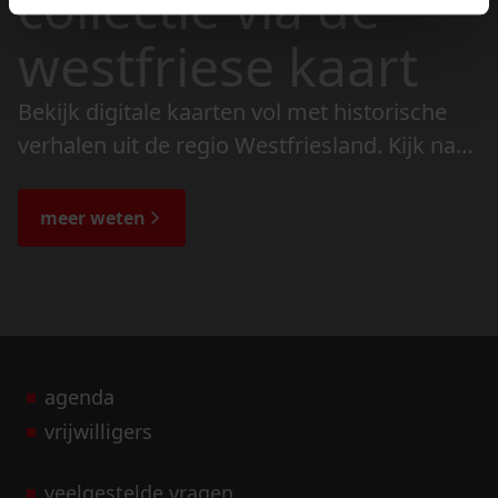
collectie via de
westfriese kaart
Bekijk digitale kaarten vol met historische
verhalen uit de regio Westfriesland. Kijk naar
de veranderingen in het landschap en lees
de bijzondere verhalen.
meer weten
agenda
vrijwilligers
veelgestelde vragen