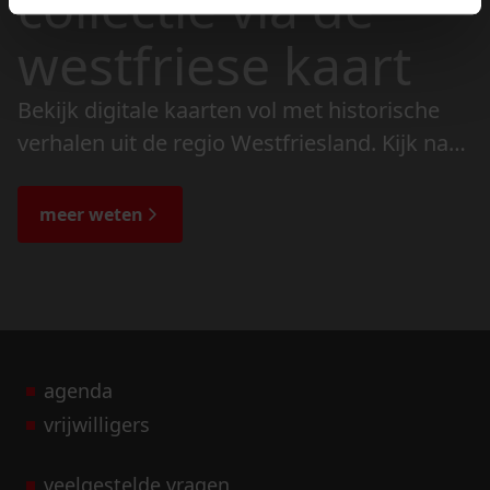
collectie via de
westfriese kaart
Bekijk digitale kaarten vol met historische
verhalen uit de regio Westfriesland. Kijk naar
de veranderingen in het landschap en lees
de bijzondere verhalen.
meer weten
agenda
vrijwilligers
veelgestelde vragen