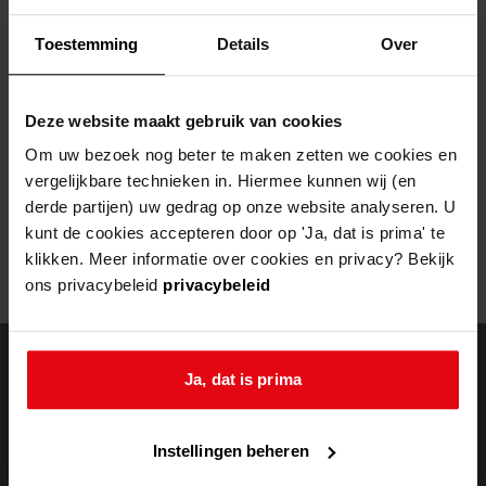
Helaas, er is een fout opgetreden
Toestemming
Details
Over
Door een fout tijdens het verwerken van deze pagina is het niet
mogelijk om deze pagina te kunnen bekijken.
Deze website maakt gebruik van cookies
404
- Not Found
Om uw bezoek nog beter te maken zetten we cookies en
vergelijkbare technieken in. Hiermee kunnen wij (en
Mogelijk kunt u deze pagina niet bezoeken door:
derde partijen) uw gedrag op onze website analyseren. U
kunt de cookies accepteren door op 'Ja, dat is prima' te
een
verouderde bladwijzer/favoriet
klikken. Meer informatie over cookies en privacy? Bekijk
een zoekmachine heeft een
verouderde lijst van de website
ons privacybeleid
privacybeleid
een
fout getypt
adres
Ja, dat is prima
doorzoek de
Instellingen beheren