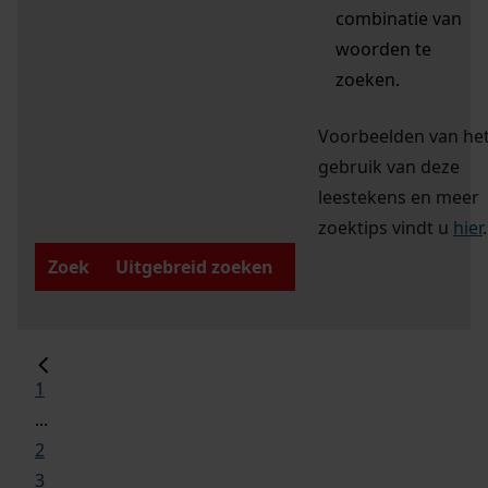
combinatie van
woorden te
zoeken.
Voorbeelden van he
gebruik van deze
leestekens en meer
zoektips vindt u
hier
.
Zoek
Uitgebreid zoeken
1
...
2
3