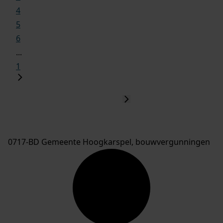
4
5
6
...
1
0717-BD Gemeente Hoogkarspel, bouwvergunningen