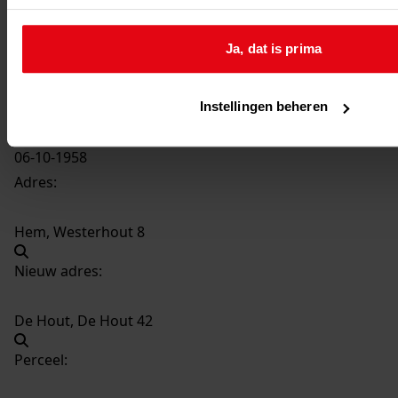
299
Wijzigen van de westgevel, 1958
Datering
:
Ja, dat is prima
1958
Beschrijving:
Wijzigen van de westgevel
Instellingen beheren
Datum vergunning:
06-10-1958
Adres:
Hem, Westerhout 8
Nieuw adres:
De Hout, De Hout 42
Perceel: