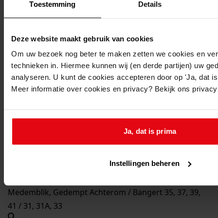
Medemblik, Gedempt Achterom 35
Toestemming
Details
Medemblik, Gedempt Achterom 36
Deze website maakt gebruik van cookies
Om uw bezoek nog beter te maken zetten we cookies en verg
technieken in. Hiermee kunnen wij (en derde partijen) uw ge
Medemblik, Gedempt Achterom 37
analyseren. U kunt de cookies accepteren door op 'Ja, dat is 
Meer informatie over cookies en privacy? Bekijk ons privac
Medemblik, Gedempt Achterom 39
Ja, dat is prima
Medemblik, Gedempt Achterom 41
Instellingen beheren
Nieuw adres:
Medemblik, Gedempt Achterom / Bangert 35, 37, 39,
41 / 31, 31A, 33