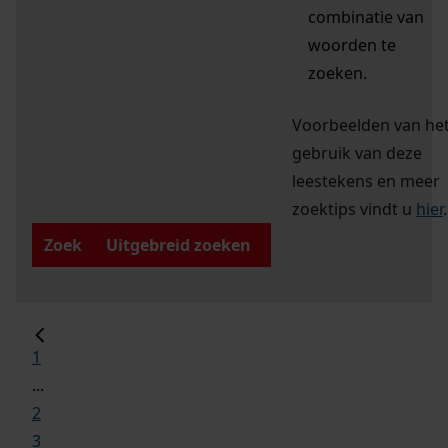
combinatie van
woorden te
zoeken.
Voorbeelden van he
gebruik van deze
leestekens en meer
zoektips vindt u
hier
.
Zoek
Uitgebreid zoeken
1
...
2
3