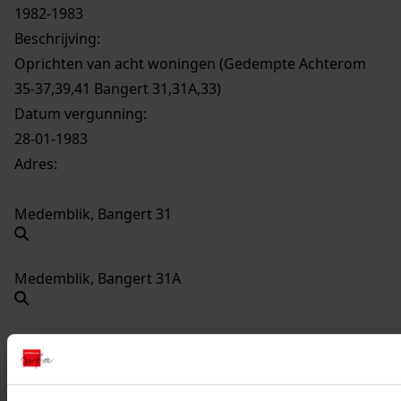
1982-1983
Beschrijving:
Oprichten van acht woningen (Gedempte Achterom
35-37,39,41 Bangert 31,31A,33)
Datum vergunning:
28-01-1983
Adres:
Medemblik, Bangert 31
Medemblik, Bangert 31A
Medemblik, Bangert 33