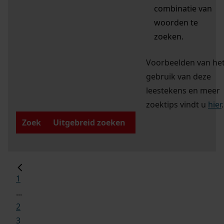
combinatie van
woorden te
zoeken.
Voorbeelden van he
gebruik van deze
leestekens en meer
zoektips vindt u
hier
.
Zoek
Uitgebreid zoeken
1
...
2
3