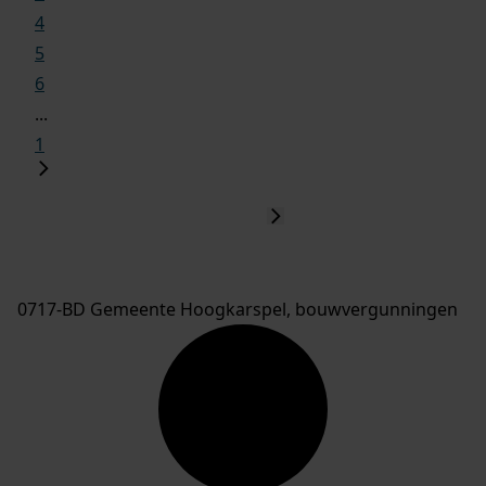
4
5
6
...
1
0717-BD Gemeente Hoogkarspel, bouwvergunningen