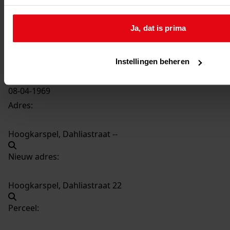
189
Oprichten van een garage, 1969
Datering
:
Ja, dat is prima
1969
Beschrijving:
Oprichten van een garage
Instellingen beheren
Datum vergunning:
08-04-1969
Adres:
Hoogkarspel, Dahliastraat --
Nieuw adres:
Hoogkarspel, Dahliastraat 22
Perceel: