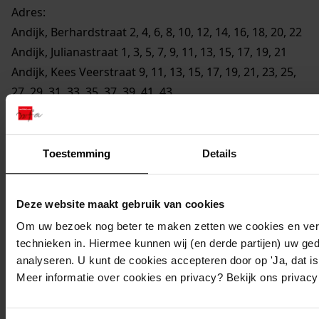
Adres:
Andijk, Berhardstraat 2, 4, 6, 8, 10, 12, 14, 16, 18, 20, 22
Andijk, Julianastraat 1, 3, 5, 7, 9, 11, 13, 15, 17, 19, 21
Andijk, Kees Veerstraat 9, 11, 13, 15, 17, 19, 21, 23, 25,
27, 29, 31, 33, 35, 37, 39, 41, 43
Andijk, Sorghvlietlaan 21, 23, 25, 27, 29, 31
Perceel:
Toestemming
Details
Andijk, sectie D 2949
Gemeente:
Deze website maakt gebruik van cookies
Andijk
Om uw bezoek nog beter te maken zetten we cookies en verg
Architect:
technieken in. Hiermee kunnen wij (en derde partijen) uw ge
analyseren. U kunt de cookies accepteren door op 'Ja, dat is 
J.R. Zeeman
Meer informatie over cookies en privacy? Bekijk ons privac
NB
:
Vergunning verleend ex artikel 20 van de