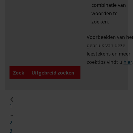
combinatie van
woorden te
zoeken.
Voorbeelden van he
gebruik van deze
leestekens en meer
zoektips vindt u
hier
.
Zoek
Uitgebreid zoeken
1
...
2
3