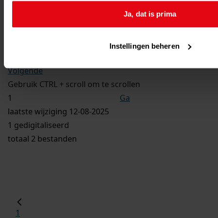
Wederopbouwwet
Ja, dat is prima
Ga naar dit stuk:
Bouw van 46 woningwetwoningen, 1964
Instellingen beheren
Vorige
Volgende
Gebruik CTRL + scroll om te scrollen
Ga
laatste wijziging 12-08-2025
1 gedigitaliseerd
totaal 2 bestanden
1