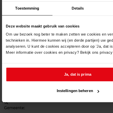
Beschrijving:
Toestemming
Details
Vergroten garage
Datum vergunning:
30-11-1982
Deze website maakt gebruik van cookies
Adres:
Om uw bezoek nog beter te maken zetten we cookies en verg
technieken in. Hiermee kunnen wij (en derde partijen) uw ge
Hem, Hertog Willemweg 16
analyseren. U kunt de cookies accepteren door op 'Ja, dat is 
Meer informatie over cookies en privacy? Bekijk ons privac
Nieuw adres:
Hem, Hertog Willemweg 16
Ja, dat is prima
Perceel:
Instellingen beheren
Venhuizen, sectie G 608
Gemeente: