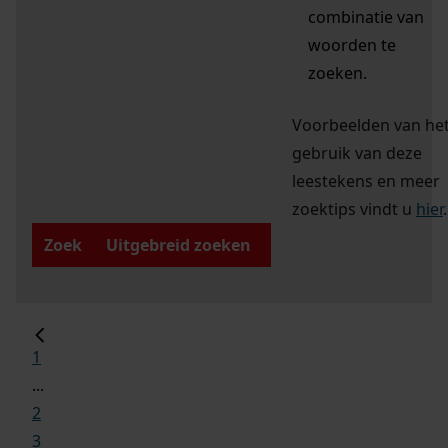
combinatie van
woorden te
zoeken.
Voorbeelden van he
gebruik van deze
leestekens en meer
zoektips vindt u
hier
.
Zoek
Uitgebreid zoeken
1
...
2
3