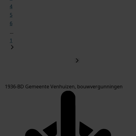
4
5
6
...
1
1936-BD Gemeente Venhuizen, bouwvergunningen