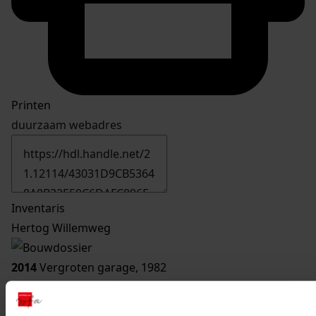
Printen
duurzaam webadres
Inventaris
Hertog Willemweg
2014
Vergroten garage, 1982
Datering
:
1982