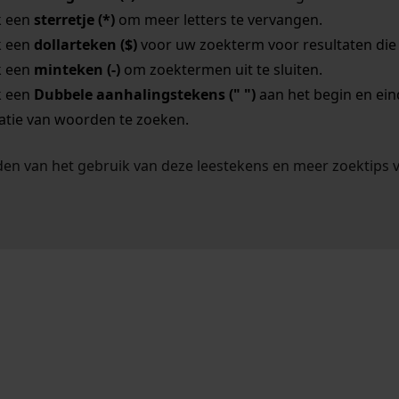
k een
sterretje (*)
om meer letters te vervangen.
k een
dollarteken ($)
voor uw zoekterm voor resultaten die o
k een
minteken (-)
om zoektermen uit te sluiten.
k een
Dubbele aanhalingstekens (" ")
aan het begin en ei
tie van woorden te zoeken.
en van het gebruik van deze leestekens en meer zoektips 