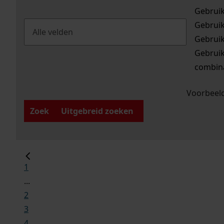
Gebrui
Gebrui
Gebrui
Gebrui
combina
Voorbeeld
Zoek
Uitgebreid zoeken
1
...
2
3
4