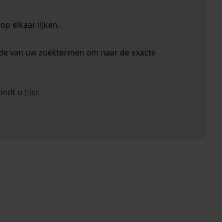
p elkaar lijken.
nde van uw zoektermen om naar de exacte
vindt u
hier
.