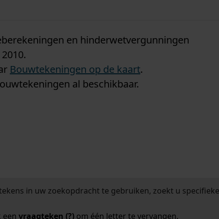
n
tieberekeningen en hinderwetvergunningen
 2010.
aar
Bouwtekeningen op de kaart
.
bouwtekeningen al beschikbaar.
tekens in uw zoekopdracht te gebruiken, zoekt u specifieker
k een
vraagteken (?)
om één letter te vervangen.