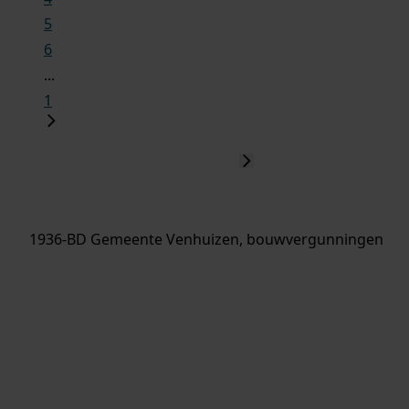
5
6
...
1
1936-BD Gemeente Venhuizen, bouwvergunningen