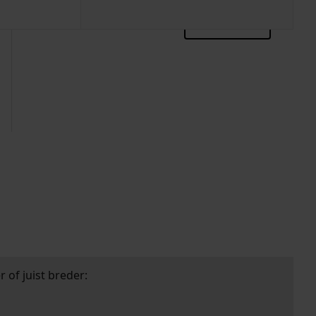
zoektips
 of juist breder: