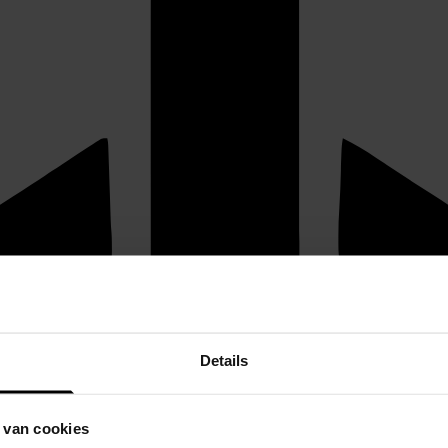
Details
 van cookies